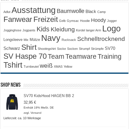
Ausstattung
Baumwolle
Black
Adlut
Camp
Fanwear
Freizeit
Hoody
Gelb
Gymsac
Hoodie
Jogger
Logo
Kids
Kleidung
Jogginghose
Jogpants
Kordel
langer Arm
Navy
Schnelltrocknend
Longsleeve
Mütze
Mix
Rucksack
Shirt
Schwarz
SV70
Shootingshirt
Socke
Socken
Strumpf
Strümpfe
SV Haspe 70
Training
Team
Teamware
Tshirt
weiß
Turnbeutel
XMAS
Yellow
Shop News
SV70 KidsHood HAGEN BB 2
32,95
€
Enthält 19% MwSt. DE
zzgl.
Versand
Lieferzeit: ca. 10 Werktage