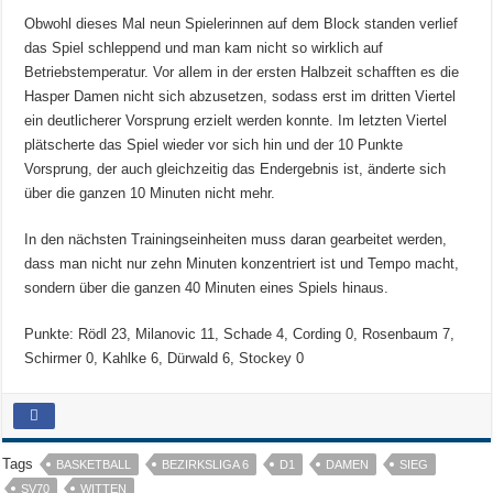
Obwohl dieses Mal neun Spielerinnen auf dem Block standen verlief
das Spiel schleppend und man kam nicht so wirklich auf
Betriebstemperatur. Vor allem in der ersten Halbzeit schafften es die
Hasper Damen nicht sich abzusetzen, sodass erst im dritten Viertel
ein deutlicherer Vorsprung erzielt werden konnte. Im letzten Viertel
plätscherte das Spiel wieder vor sich hin und der 10 Punkte
Vorsprung, der auch gleichzeitig das Endergebnis ist, änderte sich
über die ganzen 10 Minuten nicht mehr.
In den nächsten Trainingseinheiten muss daran gearbeitet werden,
dass man nicht nur zehn Minuten konzentriert ist und Tempo macht,
sondern über die ganzen 40 Minuten eines Spiels hinaus.
Punkte: Rödl 23, Milanovic 11, Schade 4, Cording 0, Rosenbaum 7,
Schirmer 0, Kahlke 6, Dürwald 6, Stockey 0
Tags
BASKETBALL
BEZIRKSLIGA 6
D1
DAMEN
SIEG
SV70
WITTEN