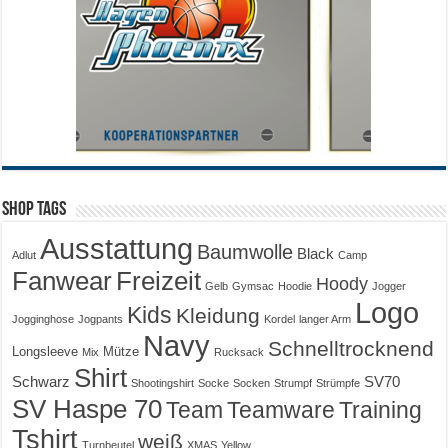
Shop Tags
Ausstattung
Baumwolle
Black
Adlut
Camp
Fanwear
Freizeit
Hoody
Gelb
Gymsac
Hoodie
Jogger
Logo
Kids
Kleidung
Jogginghose
Jogpants
Kordel
langer Arm
Navy
Schnelltrocknend
Longsleeve
Mütze
Mix
Rucksack
Shirt
Schwarz
SV70
Shootingshirt
Socke
Socken
Strumpf
Strümpfe
SV Haspe 70
Training
Team
Teamware
Tshirt
weiß
Turnbeutel
XMAS
Yellow