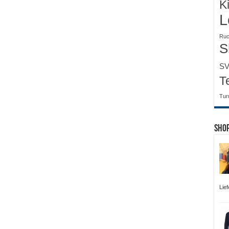
K
L
Ruc
S
SV
T
Tur
Sho
Lie