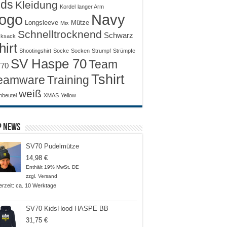
ids
Kleidung
Kordel
langer Arm
ogo
Navy
Longsleeve
Mütze
Mix
Schnelltrocknend
Schwarz
ksack
hirt
Shootingshirt
Socke
Socken
Strumpf
Strümpfe
SV Haspe 70
Team
70
Tshirt
Training
eamware
weiß
nbeutel
XMAS
Yellow
p News
SV70 Pudelmütze
14,98
€
Enthält 19% MwSt. DE
zzgl.
Versand
ferzeit: ca. 10 Werktage
SV70 KidsHood HASPE BB
31,75
€