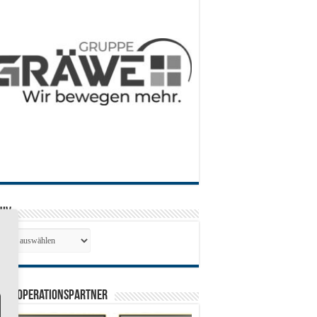
hiv
hiv
0 Kooperationspartner