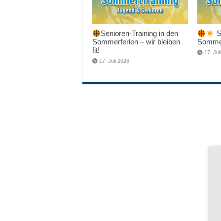
Senioren-Training in den
Sc
Sommerferien – wir bleiben
Sommer
fit!
17. Jul
17. Juli 2026