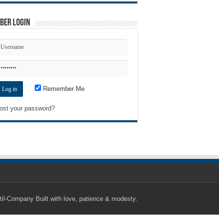
ber Login
Remember Me
ost your password?
til-Company
Built with love, patience & modesty.