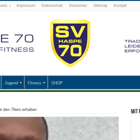
oads
Impressum
Datenschutz
Disclaimer
Sitemap
Kontakt
Jugend
Fitness
SHOP
t den 70ern erhalten
Mit 