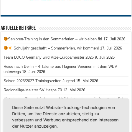
Aktuelle Beiträge
Senioren-Training in den Sommerferien – wir bleiben fit!
17. Juli 2026
Schuljahr geschafft – Sommerferien, wir kommen!
17. Juli 2026
Team LOCO Germany wird Vize-Europameister 2026
9. Juli 2026
Reise nach Berlin – 4 Talente aus Hagener Vereinen mit dem WBV
unterwegs
18. Juni 2026
Saison 2026/2027 Trainingszeiten Jugend
15. Mai 2026
Regionalliga-Meister SV Haspe 70
12. Mai 2026
Historischer Triumph in Langen: Ü45 krönt sich zum fünften Mal in Folge
zum Deutschen Meister
11. Mai 2026
Diese Seite nutzt Website-Tracking-Technologien von
Dritten, um ihre Dienste anzubieten, stetig zu
Zum Heimabschluss ein Ausrufezeichen
9. Mai 2026
verbessern und Werbung entsprechend den Interessen
Mission Titelverteidigung: LOCO Express greift nach dem fünften Titel in
der Nutzer anzuzeigen.
Folge
6. Mai 2026