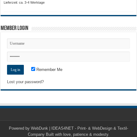
20,50 €
Lieferzeit: ca. 3-4 Werktage
Member Login
Remember Me
Lost your password?
Powered by
WebDunk | IDEAS4NET - Print- & WebDesign & Textil-
Company
Built with love, patience & modesty.