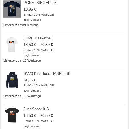
POKALSIEGER '25
19,95
€
Enthält 19% MwSt. DE
zzgl.
Versand
Lieferzeit: sofort lieferbar
LOVE Basketball
Preisspanne:
18,50
€
–
20,50
€
18,50 €
Enthält 19% MwSt. DE
bis
zzgl.
Versand
20,50 €
Lieferzeit: ca. 10 Werktage
SV70 KidsHood HASPE BB
31,75
€
Enthält 19% MwSt. DE
zzgl.
Versand
Lieferzeit: ca. 10 Werktage
Just Shoot It B
Preisspanne:
18,50
€
–
20,50
€
18,50 €
Enthält 19% MwSt. DE
bis
zzgl.
Versand