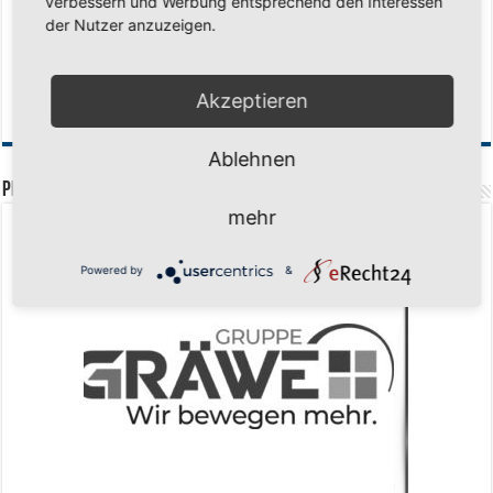
verbessern und Werbung entsprechend den Interessen
der Nutzer anzuzeigen.
Zum Heimabschluss ein Ausrufezeichen
9. Mai 2026
Mission Titelverteidigung: LOCO Express greift nach dem fünften Titel in
Folge
6. Mai 2026
Akzeptieren
Finale, Teil 2: Alle ins Hasper Ufo
6. Mai 2026
Ablehnen
PREMIUMPARTNER
mehr
Powered by
&