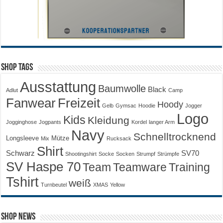
Shop Tags
Ausstattung
Baumwolle
Black
Adlut
Camp
Fanwear
Freizeit
Hoody
Gelb
Gymsac
Hoodie
Jogger
Logo
Kids
Kleidung
Jogginghose
Jogpants
Kordel
langer Arm
Navy
Schnelltrocknend
Longsleeve
Mütze
Mix
Rucksack
Shirt
Schwarz
SV70
Shootingshirt
Socke
Socken
Strumpf
Strümpfe
SV Haspe 70
Training
Team
Teamware
Tshirt
weiß
Turnbeutel
XMAS
Yellow
Shop News