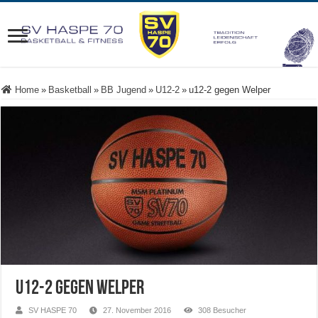
Home
»
Basketball
»
BB Jugend
»
U12-2
»
u12-2 gegen Welper
u12-2 gegen Welper
SV HASPE 70
27. November 2016
308 Besucher