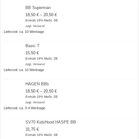
BB Superman
Preisspanne:
18,50
€
–
20,50
€
18,50 €
Enthält 19% MwSt. DE
bis
zzgl.
Versand
20,50 €
Lieferzeit: ca. 10 Werktage
Basic T
15,50
€
Enthält 19% MwSt. DE
zzgl.
Versand
Lieferzeit: ca. 10 Werktage
HAGEN BBb
Preisspanne:
18,50
€
–
20,50
€
18,50 €
Enthält 19% MwSt. DE
bis
zzgl.
Versand
20,50 €
Lieferzeit: ca. 3-4 Werktage
SV70 KidsHood HASPE BB
31,75
€
Enthält 19% MwSt. DE