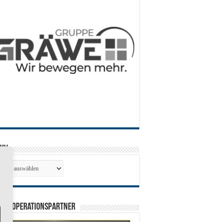
hiv
hiv
0 Kooperationspartner