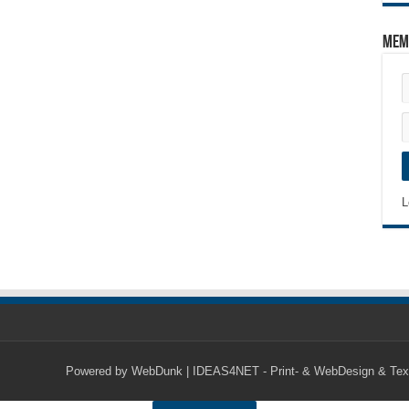
Mem
L
Powered by
WebDunk | IDEAS4NET - Print- & WebDesign & Tex