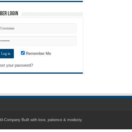
ber Login
Remember Me
ost your password?
til-Company
Built with love, patience & modesty.