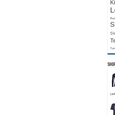
K
L
Ruc
S
SV
T
Tur
Sho
Lie