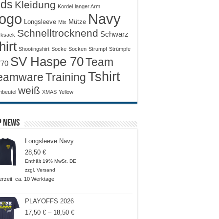
ids
Kleidung
Kordel
langer Arm
ogo
Navy
Longsleeve
Mütze
Mix
Schnelltrocknend
Schwarz
ksack
hirt
Shootingshirt
Socke
Socken
Strumpf
Strümpfe
SV Haspe 70
Team
70
Tshirt
Training
eamware
weiß
nbeutel
XMAS
Yellow
p News
Longsleeve Navy
28,50
€
Enthält 19% MwSt. DE
zzgl.
Versand
ferzeit: ca. 10 Werktage
PLAYOFFS 2026
Preisspanne:
17,50
€
–
18,50
€