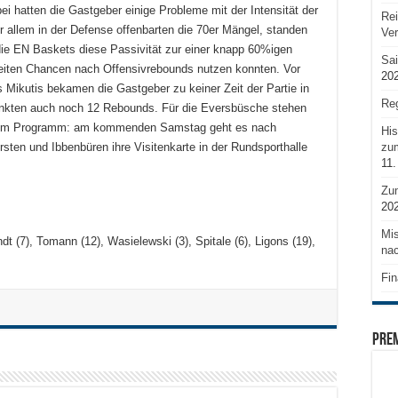
i hatten die Gastgeber einige Probleme mit der Intensität der
Rei
Vor allem in der Defense offenbarten die 70er Mängel, standen
Ve
die EN Baskets diese Passivität zur einer knapp 60%igen
Sai
weiten Chancen nach Offensivrebounds nutzen konnten. Vor
20
 Mikutis bekamen die Gastgeber zu keiner Zeit der Partie in
Reg
 Punkten auch noch 12 Rebounds. Für die Eversbüsche stehen
f dem Programm: am kommenden Samstag geht es nach
His
zum
sten und Ibbenbüren ihre Visitenkarte in der Rundsporthalle
11.
Zu
20
Mis
t (7), Tomann (12), Wasielewski (3), Spitale (6), Ligons (19),
nac
Fin
PRE