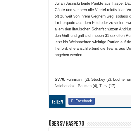
Julian Jasinski beide Punkte aus Haspe. Dabe
Gäste und verloren alle Viertel relativ klar. 
oft zu weit von ihrem Gegnern weg, sodass 
Trefferquote aus dem Feld oder zu vielen z
allem den litauischen Scharfschützen Andrius
den Griff und griff sich neben 31 erzielten
jetzt bis Weihnachten wichtige Partien au
Herford, ehe anschließend die Teams aus Dor
abgeben werden.
SV70:
Fuhrmann (2), Stockey (2), Luchterhand
Nsiabandoki, Paulsen (4), Tilev (17).
Facebook
Teilen
Über SV HASPE 70