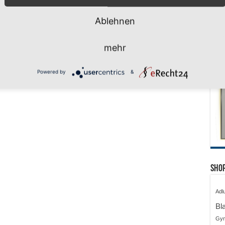
Ablehnen
mehr
Powered by
&
Shop
Adl
Bl
Gy