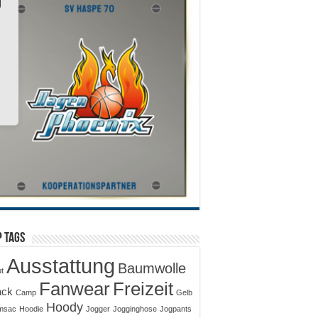
 Tags
Ausstattung
Baumwolle
ut
Fanwear
Freizeit
ack
Camp
Gelb
Hoody
msac
Hoodie
Jogger
Jogginghose
Jogpants