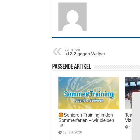
vorheriger
u12-2 gegen Welper
Passende Artikel
Senioren-Training in den
Team 
Sommerferien – wir bleiben
Vize-E
fit!
9. Juli
17. Juli 2026