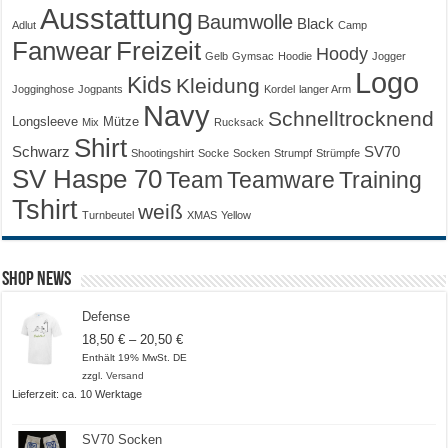
Ausstattung
Baumwolle
Black
Adlut
Camp
Fanwear
Freizeit
Hoody
Gelb
Gymsac
Hoodie
Jogger
Logo
Kids
Kleidung
Jogginghose
Jogpants
Kordel
langer Arm
Navy
Schnelltrocknend
Longsleeve
Mütze
Mix
Rucksack
Shirt
Schwarz
SV70
Shootingshirt
Socke
Socken
Strumpf
Strümpfe
SV Haspe 70
Training
Team
Teamware
Tshirt
weiß
Turnbeutel
XMAS
Yellow
Shop News
Defense
Preisspanne:
18,50
€
–
20,50
€
18,50 €
Enthält 19% MwSt. DE
bis
zzgl.
Versand
20,50 €
Lieferzeit: ca. 10 Werktage
SV70 Socken