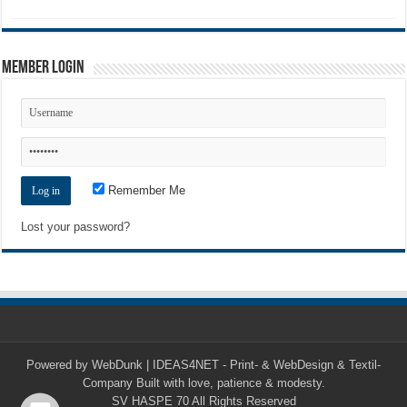
Member Login
Remember Me
Lost your password?
Powered by
WebDunk | IDEAS4NET - Print- & WebDesign & Textil-
Company
Built with love, patience & modesty.
SV HASPE 70
All Rights Reserved