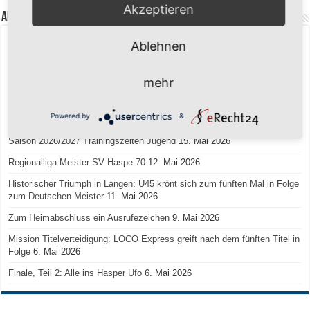
Akzeptieren
Aktuelle Beiträge
Senioren-Training in den Sommerferien – wir bleiben fit!
17. Juli 2026
Ablehnen
Schuljahr geschafft – Sommerferien, wir kommen!
17. Juli 2026
mehr
Team LOCO Germany wird Vize-Europameister 2026
9. Juli 2026
Reise nach Berlin – 4 Talente aus Hagener Vereinen mit dem WBV
Powered by
&
unterwegs
18. Juni 2026
Saison 2026/2027 Trainingszeiten Jugend
15. Mai 2026
Regionalliga-Meister SV Haspe 70
12. Mai 2026
Historischer Triumph in Langen: Ü45 krönt sich zum fünften Mal in Folge
zum Deutschen Meister
11. Mai 2026
Zum Heimabschluss ein Ausrufezeichen
9. Mai 2026
Mission Titelverteidigung: LOCO Express greift nach dem fünften Titel in
Folge
6. Mai 2026
Finale, Teil 2: Alle ins Hasper Ufo
6. Mai 2026