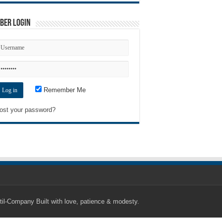
ber Login
Remember Me
ost your password?
til-Company
Built with love, patience & modesty.