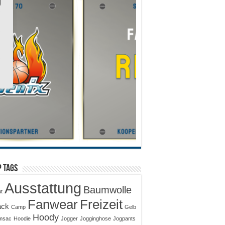
 Tags
Ausstattung
Baumwolle
ut
Fanwear
Freizeit
ack
Camp
Gelb
Hoody
msac
Hoodie
Jogger
Jogginghose
Jogpants