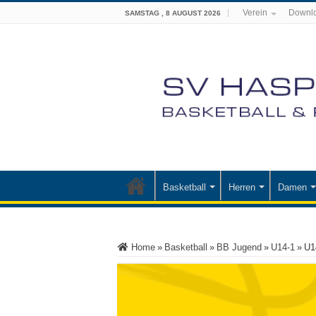
Verein
Downl
SAMSTAG , 8 AUGUST 2026
Basketball
Herren
Damen
Home
»
Basketball
»
BB Jugend
»
U14-1
»
U1