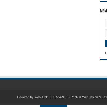
Mem
L
Powered by
WebDunk | IDEAS4NET - Print- & WebDesign & Tex