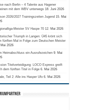
se nach Berlin – 4 Talente aus Hagener
reinen mit dem WBV unterwegs
18. Juni 2026
son 2026/2027 Trainingszeiten Jugend
15. Mai
26
ionalliga-Meister SV Haspe 70
12. Mai 2026
torischer Triumph in Langen: Ü45 krönt sich
 fünften Mal in Folge zum Deutschen Meister
 Mai 2026
m Heimabschluss ein Ausrufezeichen
9. Mai
26
sion Titelverteidigung: LOCO Express greift
h dem fünften Titel in Folge
6. Mai 2026
ale, Teil 2: Alle ins Hasper Ufo
6. Mai 2026
MIUMPARTNER