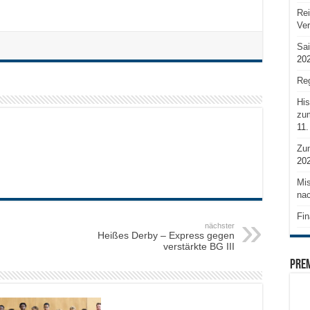
Rei
Ve
Sai
20
Reg
His
zum
11.
Zu
20
Mis
nac
Fin
nächster
Heißes Derby – Express gegen
verstärkte BG III
PRE