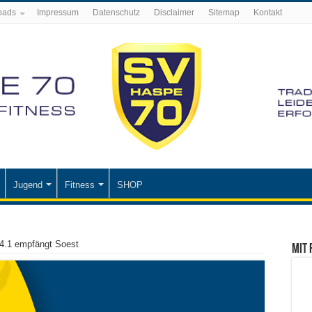
oads
Impressum
Datenschutz
Disclaimer
Sitemap
Kontakt
Jugend
Fitness
SHOP
4.1 empfängt Soest
Mit 