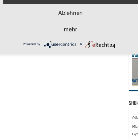
Ablehnen
mehr
Powered by
&
Shop
Adl
Bl
Gy