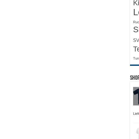
K
L
Ruc
S
SV
T
Tur
Sho
Lief