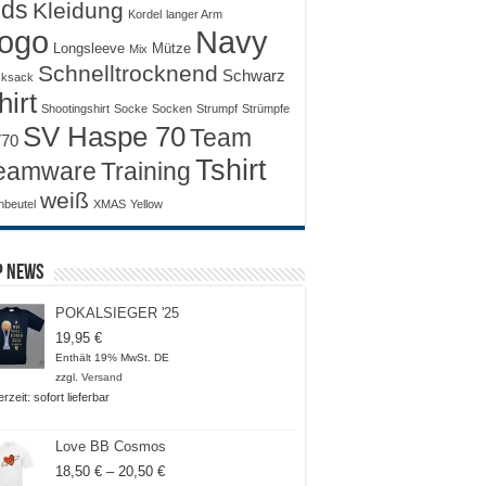
ids
Kleidung
Kordel
langer Arm
ogo
Navy
Longsleeve
Mütze
Mix
Schnelltrocknend
Schwarz
ksack
hirt
Shootingshirt
Socke
Socken
Strumpf
Strümpfe
SV Haspe 70
Team
70
Tshirt
Training
eamware
weiß
nbeutel
XMAS
Yellow
p News
POKALSIEGER '25
19,95
€
Enthält 19% MwSt. DE
zzgl.
Versand
erzeit: sofort lieferbar
Love BB Cosmos
Preisspanne:
18,50
€
–
20,50
€