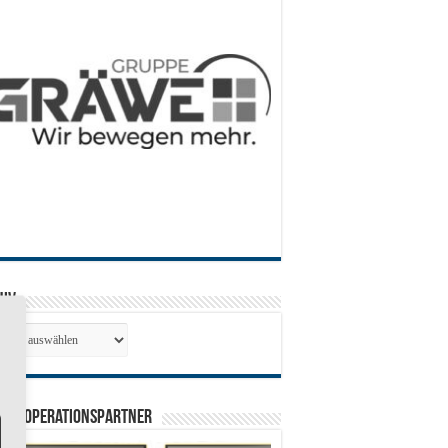
hiv
hiv
0 Kooperationspartner