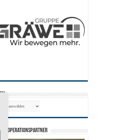
hiv
hiv
0 Kooperationspartner