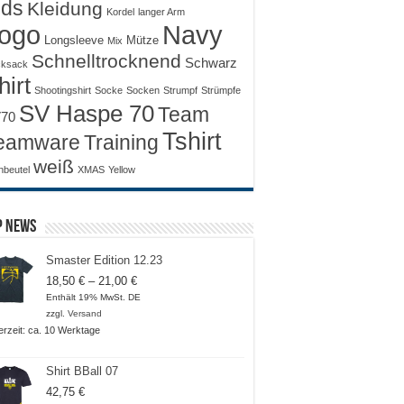
ids
Kleidung
Kordel
langer Arm
ogo
Navy
Longsleeve
Mütze
Mix
Schnelltrocknend
Schwarz
ksack
hirt
Shootingshirt
Socke
Socken
Strumpf
Strümpfe
SV Haspe 70
Team
70
Tshirt
Training
eamware
weiß
nbeutel
XMAS
Yellow
p News
Smaster Edition 12.23
Preisspanne:
18,50
€
–
21,00
€
18,50 €
Enthält 19% MwSt. DE
bis
zzgl.
Versand
21,00 €
ferzeit: ca. 10 Werktage
Shirt BBall 07
42,75
€