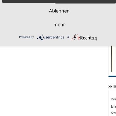
Ablehnen
mehr
Powered by
&
Shop
Adl
Bl
Gy