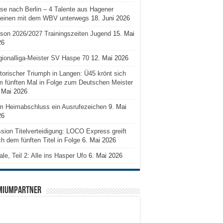
se nach Berlin – 4 Talente aus Hagener
reinen mit dem WBV unterwegs
18. Juni 2026
son 2026/2027 Trainingszeiten Jugend
15. Mai
26
ionalliga-Meister SV Haspe 70
12. Mai 2026
torischer Triumph in Langen: Ü45 krönt sich
 fünften Mal in Folge zum Deutschen Meister
 Mai 2026
m Heimabschluss ein Ausrufezeichen
9. Mai
26
sion Titelverteidigung: LOCO Express greift
h dem fünften Titel in Folge
6. Mai 2026
ale, Teil 2: Alle ins Hasper Ufo
6. Mai 2026
MIUMPARTNER