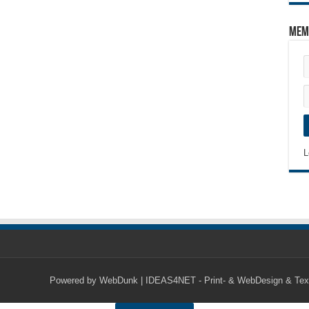
Mem
L
Powered by
WebDunk | IDEAS4NET - Print- & WebDesign & Tex