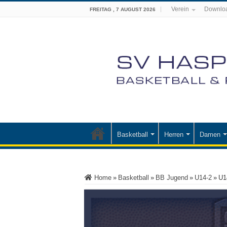
Verein
Downlo
FREITAG , 7 AUGUST 2026
Basketball
Herren
Damen
Home
»
Basketball
»
BB Jugend
»
U14-2
»
U1