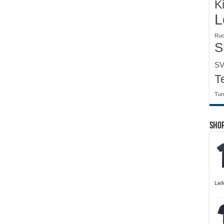
K
L
Ruc
S
SV
T
Tur
Sho
Lie