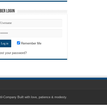
ber Login
Remember Me
ost your password?
til-Company
Built with love, patience & modesty.