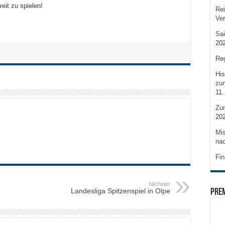
reit zu spielen!
Rei
Ve
Sai
20
Reg
His
zum
11.
Zu
20
Mis
nac
Fin
nächster
Landesliga Spitzenspiel in Olpe
PRE