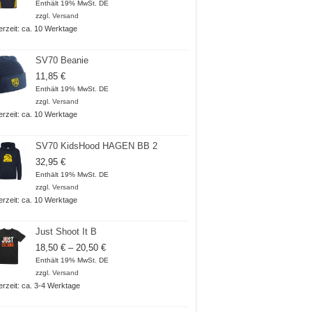
Enthält 19% MwSt. DE
zzgl.
Versand
ferzeit: ca. 10 Werktage
SV70 Beanie
11,85
€
Enthält 19% MwSt. DE
zzgl.
Versand
ferzeit: ca. 10 Werktage
SV70 KidsHood HAGEN BB 2
32,95
€
Enthält 19% MwSt. DE
zzgl.
Versand
ferzeit: ca. 10 Werktage
Just Shoot It B
Preisspanne:
18,50
€
–
20,50
€
18,50 €
Enthält 19% MwSt. DE
bis
zzgl.
Versand
20,50 €
ferzeit: ca. 3-4 Werktage