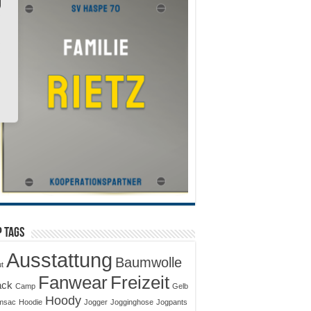
 Tags
Ausstattung
Baumwolle
ut
Fanwear
Freizeit
ack
Camp
Gelb
Hoody
msac
Hoodie
Jogger
Jogginghose
Jogpants