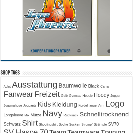
Shop Tags
Ausstattung
Baumwolle
Black
Adlut
Camp
Fanwear
Freizeit
Hoody
Gelb
Gymsac
Hoodie
Jogger
Logo
Kids
Kleidung
Jogginghose
Jogpants
Kordel
langer Arm
Navy
Schnelltrocknend
Longsleeve
Mütze
Mix
Rucksack
Shirt
Schwarz
SV70
Shootingshirt
Socke
Socken
Strumpf
Strümpfe
SV Haspe 70
Training
Team
Teamware