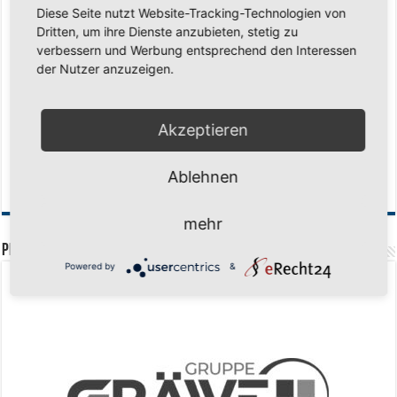
Diese Seite nutzt Website-Tracking-Technologien von
Saison 2026/2027 Trainingszeiten Jugend
15. Mai 2026
Dritten, um ihre Dienste anzubieten, stetig zu
Regionalliga-Meister SV Haspe 70
12. Mai 2026
verbessern und Werbung entsprechend den Interessen
der Nutzer anzuzeigen.
Historischer Triumph in Langen: Ü45 krönt sich zum fünften Mal in Folge
zum Deutschen Meister
11. Mai 2026
Zum Heimabschluss ein Ausrufezeichen
9. Mai 2026
Akzeptieren
Mission Titelverteidigung: LOCO Express greift nach dem fünften Titel in
Folge
6. Mai 2026
Ablehnen
Finale, Teil 2: Alle ins Hasper Ufo
6. Mai 2026
mehr
PREMIUMPARTNER
Powered by
&