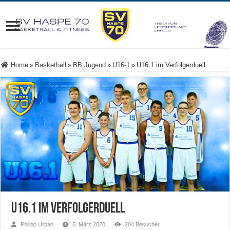
Home
»
Basketball
»
BB Jugend
»
U16-1
»
U16.1 im Verfolgerduell
U16.1 im Verfolgerduell
Philipp Urban
5. März 2020
204 Besucher