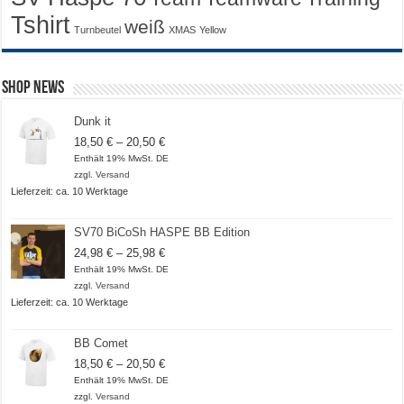
Tshirt
weiß
Turnbeutel
XMAS
Yellow
Shop News
Dunk it
Preisspanne:
18,50
€
–
20,50
€
18,50 €
Enthält 19% MwSt. DE
bis
zzgl.
Versand
20,50 €
Lieferzeit: ca. 10 Werktage
SV70 BiCoSh HASPE BB Edition
Preisspanne:
24,98
€
–
25,98
€
24,98 €
Enthält 19% MwSt. DE
bis
zzgl.
Versand
25,98 €
Lieferzeit: ca. 10 Werktage
BB Comet
Preisspanne:
18,50
€
–
20,50
€
18,50 €
Enthält 19% MwSt. DE
bis
zzgl.
Versand