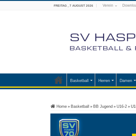
Verein
Downlo
FREITAG , 7 AUGUST 2026
Basketball
Herren
Damen
Home
»
Basketball
»
BB Jugend
»
U16-2
»
U1