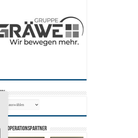
hiv
hiv
0 Kooperationspartner