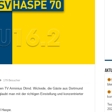
Aktu
179 Besucher
ble
en TV Arminius Dtmd. Wickede, die Gäste aus Dortmund
laubt man mit der richtigen Einstellung und konzentrierter
ko
Te
20
H Haspe.