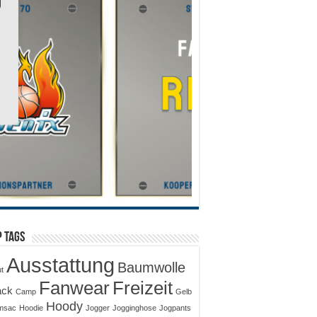
 Tags
Ausstattung
Baumwolle
ut
Fanwear
Freizeit
ack
Camp
Gelb
Hoody
msac
Hoodie
Jogger
Jogginghose
Jogpants