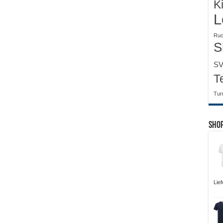
K
L
Ruc
S
SV
T
Tur
Sho
Lie