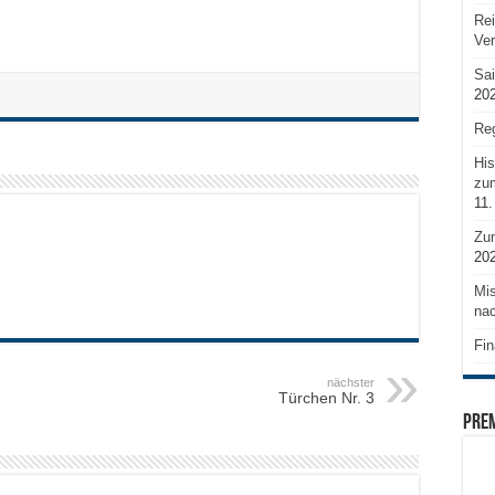
Rei
Ve
Sai
20
Reg
His
zum
11.
Zu
20
Mis
nac
Fin
nächster
Türchen Nr. 3
PRE