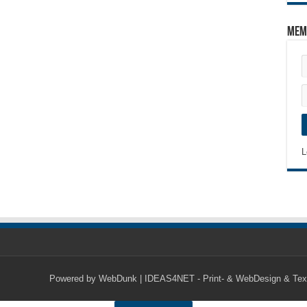
Mem
L
Powered by
WebDunk | IDEAS4NET - Print- & WebDesign & Tex