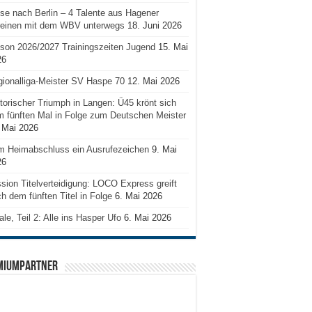
se nach Berlin – 4 Talente aus Hagener
reinen mit dem WBV unterwegs
18. Juni 2026
son 2026/2027 Trainingszeiten Jugend
15. Mai
26
ionalliga-Meister SV Haspe 70
12. Mai 2026
torischer Triumph in Langen: Ü45 krönt sich
 fünften Mal in Folge zum Deutschen Meister
 Mai 2026
m Heimabschluss ein Ausrufezeichen
9. Mai
26
sion Titelverteidigung: LOCO Express greift
h dem fünften Titel in Folge
6. Mai 2026
ale, Teil 2: Alle ins Hasper Ufo
6. Mai 2026
MIUMPARTNER