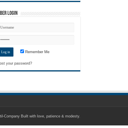
ber Login
Remember Me
ost your password?
til-Company
Built with love, patience & modesty.