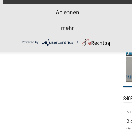
Ablehnen
mehr
Powered by
&
Shop
Adl
Bl
Gy