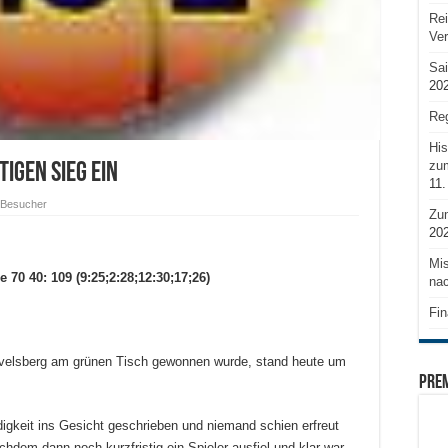
Rei
Ve
Sai
20
Reg
His
zum
igen Sieg ein
11.
 Besucher
Zu
20
Mis
70 40: 109 (9:25;2:28;12:30;17;26)
nac
Fin
velsberg am grünen Tisch gewonnen wurde, stand heute um
PRE
igkeit ins Gesicht geschrieben und niemand schien erfreut
hdem dann noch kurzfristig ein Spieler ausfiel und klar war,