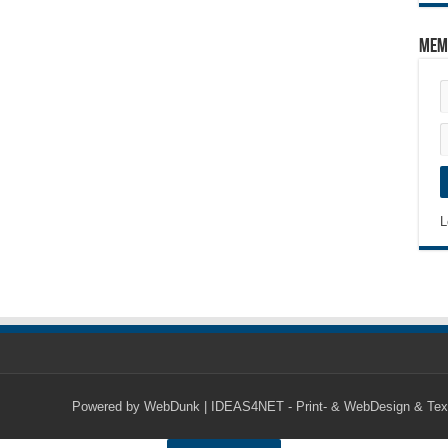
Mem
L
Powered by
WebDunk | IDEAS4NET - Print- & WebDesign & Tex