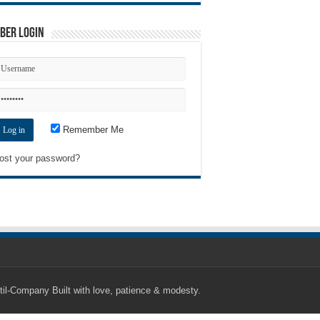
ber Login
Remember Me
ost your password?
til-Company
Built with love, patience & modesty.