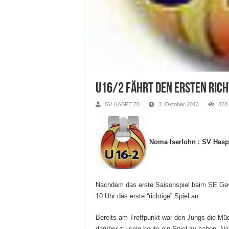
u16/2 fährt den ersten richt
SV HASPE 70
3. Oktober 2013
328
Noma Iserlohn : SV Haspe 
Nachdem das erste Saisonspiel beim SE Ge
10 Uhr das erste “richtige” Spiel an.
Bereits am Treffpunkt war den Jungs die Müd
darüber zu sein heute ein Spiel zu haben. Nac