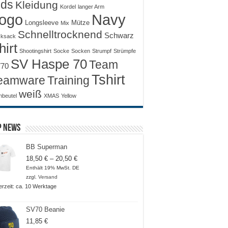
ids
Kleidung
Kordel
langer Arm
ogo
Navy
Longsleeve
Mütze
Mix
Schnelltrocknend
Schwarz
ksack
hirt
Shootingshirt
Socke
Socken
Strumpf
Strümpfe
SV Haspe 70
Team
70
Tshirt
Training
eamware
weiß
nbeutel
XMAS
Yellow
p News
BB Superman
Preisspanne:
18,50
€
–
20,50
€
18,50 €
Enthält 19% MwSt. DE
bis
zzgl.
Versand
20,50 €
ferzeit: ca. 10 Werktage
SV70 Beanie
11,85
€