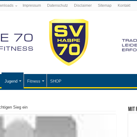
wnloads
Impressum
Datenschutz
Disclaimer
Sitemap
Kontakt
Jugend
Fitness
SHOP
chtigen Sieg ein
Mit 