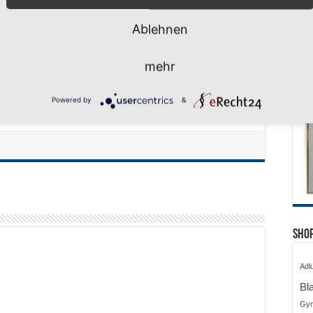
die mit einem sehr hohen Sieg belohnt wurde und die zeigt,
el gewinnen kann!
Ablehnen
1 Dreier), Gianluca 12
mehr
Powered by
&
Shop
Adl
Bl
Gy