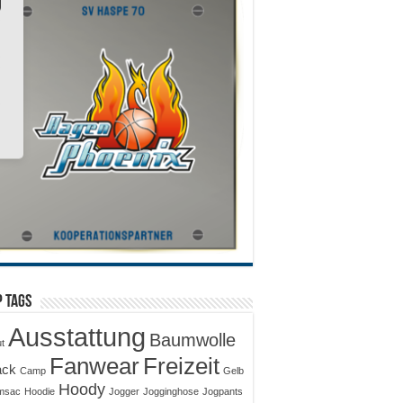
 Tags
Ausstattung
Baumwolle
ut
Fanwear
Freizeit
ack
Camp
Gelb
Hoody
msac
Hoodie
Jogger
Jogginghose
Jogpants