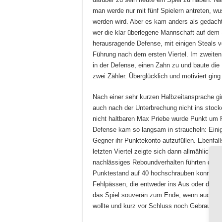
man werde nur mit fünf Spielern antreten, w
werden wird. Aber es kam anders als gedacht
wer die klar überlegene Mannschaft auf dem 
herausragende Defense, mit einigen Steals 
Führung nach dem ersten Viertel. Im zweiten
in der Defense, einen Zahn zu und baute die
zwei Zähler. Überglücklich und motiviert gin
Nach einer sehr kurzen Halbzeitansprache gi
auch nach der Unterbrechung nicht ins stocke
nicht haltbaren Max Priebe wurde Punkt um P
Defense kam so langsam in straucheln: Eini
Gegner ihr Punktekonto aufzufüllen. Ebenfa
letzten Viertel zeigte sich dann allmählich 
nachlässiges Reboundverhalten führten dazu
Punktestand auf 40 hochschrauben konnten. 
Fehlpässen, die entweder ins Aus oder dire
das Spiel souverän zum Ende, wenn auch ohn
wollte und kurz vor Schluss noch Gebrauch 