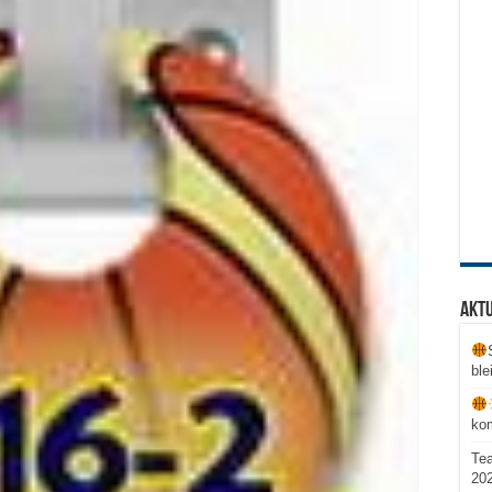
Aktu
ble
ko
Te
20