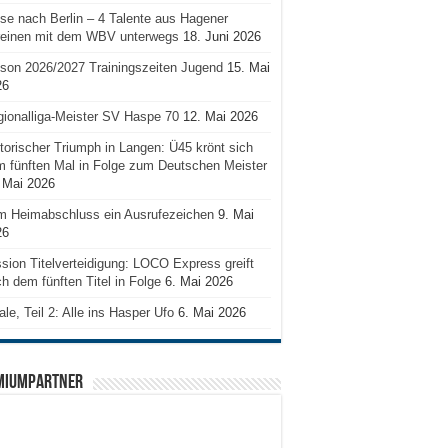
se nach Berlin – 4 Talente aus Hagener
reinen mit dem WBV unterwegs
18. Juni 2026
son 2026/2027 Trainingszeiten Jugend
15. Mai
26
ionalliga-Meister SV Haspe 70
12. Mai 2026
torischer Triumph in Langen: Ü45 krönt sich
 fünften Mal in Folge zum Deutschen Meister
 Mai 2026
m Heimabschluss ein Ausrufezeichen
9. Mai
26
sion Titelverteidigung: LOCO Express greift
h dem fünften Titel in Folge
6. Mai 2026
ale, Teil 2: Alle ins Hasper Ufo
6. Mai 2026
MIUMPARTNER