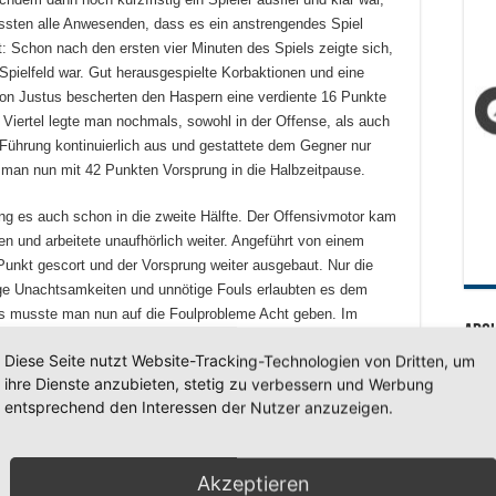
ussten alle Anwesenden, dass es ein anstrengendes Spiel
: Schon nach den ersten vier Minuten des Spiels zeigte sich,
Spielfeld war. Gut herausgespielte Korbaktionen und eine
von Justus bescherten den Haspern eine verdiente 16 Punkte
 Viertel legte man nochmals, sowohl in der Offense, als auch
 Führung kontinuierlich aus und gestattete dem Gegner nur
g man nun mit 42 Punkten Vorsprung in die Halbzeitpause.
ng es auch schon in die zweite Hälfte. Der Offensivmotor kam
n und arbeitete unaufhörlich weiter. Angeführt von einem
unkt gescort und der Vorsprung weiter ausgebaut. Nur die
ge Unachtsamkeiten und unnötige Fouls erlaubten es dem
lls musste man nun auf die Foulprobleme Acht geben. Im
Arc
die Erschöpfung der Jungs. Wenig Biss in der Defense und
Diese Seite nutzt Website-Tracking-Technologien von Dritten, um
, dass der Gegner wieder zum Zug kam und sie ihren
Arc
ihre Dienste anzubieten, stetig zu verbessern und Werbung
Hinzu schlichen sich nun auch einige Turnover in Form von
entsprechend den Interessen der Nutzer anzuzeigen.
kt zum Gegner gespielt wurden. Dennoch brachte das Team
e Fela, der den Schlusspfiff lieber von der Bank beobachten
SV 7
von seinem 5. Foul machte.
Akzeptieren