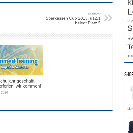
K
L
nächster
Sparkassen Cup 2013: u12.1
Ruc
belegt Platz 5
S
SV
T
Tur
Sho
huljahr geschafft –
ferien, wir kommen!
i 2026
Lie