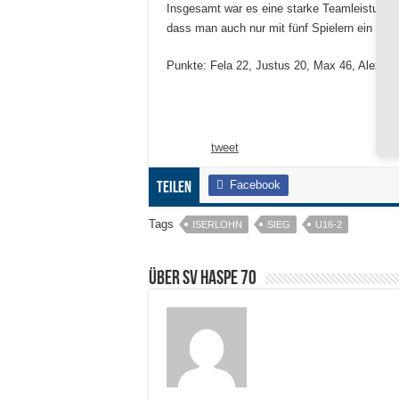
Insgesamt war es eine starke Teamleistung, 
dass man auch nur mit fünf Spielern ein Spi
Punkte: Fela 22, Justus 20, Max 46, Alex 9 (
tweet
Facebook
Teilen
Tags
ISERLOHN
SIEG
U16-2
Über SV HASPE 70