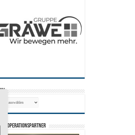
hiv
hiv
0 Kooperationspartner