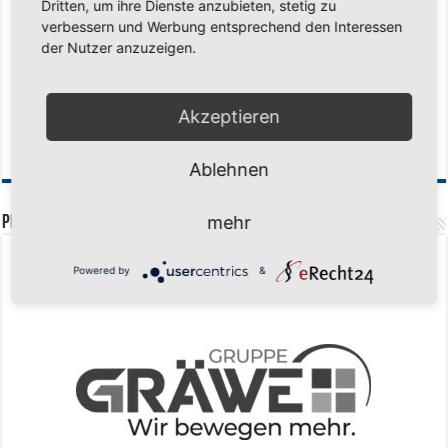
Dritten, um ihre Dienste anzubieten, stetig zu
Historischer Triumph in Langen: Ü45 krönt sich zum fünften Mal in Folge
verbessern und Werbung entsprechend den Interessen
zum Deutschen Meister
11. Mai 2026
der Nutzer anzuzeigen.
Zum Heimabschluss ein Ausrufezeichen
9. Mai 2026
Mission Titelverteidigung: LOCO Express greift nach dem fünften Titel in
Akzeptieren
Folge
6. Mai 2026
Finale, Teil 2: Alle ins Hasper Ufo
6. Mai 2026
Ablehnen
mehr
PREMIUMPARTNER
Powered by
&