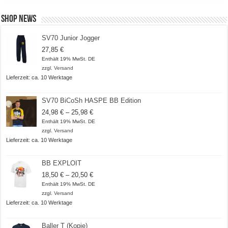
Shop News
SV70 Junior Jogger
27,85
€
Enthält 19% MwSt. DE
zzgl.
Versand
Lieferzeit: ca. 10 Werktage
SV70 BiCoSh HASPE BB Edition
Preisspanne:
24,98
€
–
25,98
€
24,98 €
Enthält 19% MwSt. DE
bis
zzgl.
Versand
25,98 €
Lieferzeit: ca. 10 Werktage
BB EXPLOIT
Preisspanne:
18,50
€
–
20,50
€
18,50 €
Enthält 19% MwSt. DE
bis
zzgl.
Versand
20,50 €
Lieferzeit: ca. 10 Werktage
Baller T (Kopie)