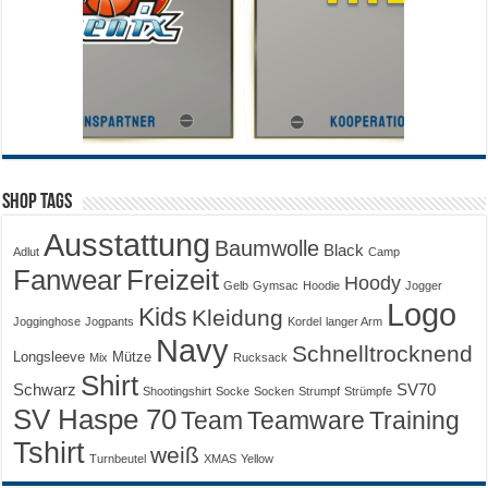
Shop Tags
Ausstattung
Baumwolle
Black
Adlut
Camp
Fanwear
Freizeit
Hoody
Gelb
Gymsac
Hoodie
Jogger
Logo
Kids
Kleidung
Jogginghose
Jogpants
Kordel
langer Arm
Navy
Schnelltrocknend
Longsleeve
Mütze
Mix
Rucksack
Shirt
Schwarz
SV70
Shootingshirt
Socke
Socken
Strumpf
Strümpfe
SV Haspe 70
Training
Team
Teamware
Tshirt
weiß
Turnbeutel
XMAS
Yellow