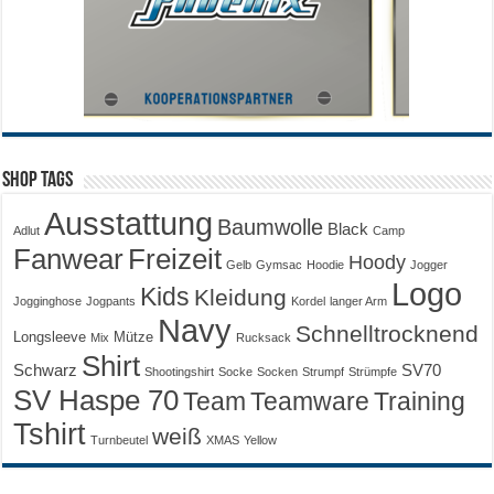
Shop Tags
Ausstattung
Baumwolle
Black
Adlut
Camp
Fanwear
Freizeit
Hoody
Gelb
Gymsac
Hoodie
Jogger
Logo
Kids
Kleidung
Jogginghose
Jogpants
Kordel
langer Arm
Navy
Schnelltrocknend
Longsleeve
Mütze
Mix
Rucksack
Shirt
Schwarz
SV70
Shootingshirt
Socke
Socken
Strumpf
Strümpfe
SV Haspe 70
Training
Team
Teamware
Tshirt
weiß
Turnbeutel
XMAS
Yellow