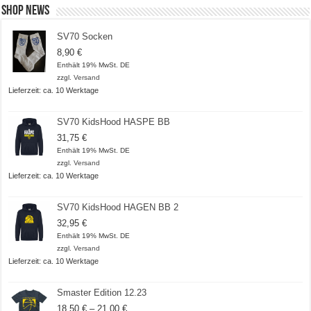
Shop News
SV70 Socken
8,90
€
Enthält 19% MwSt. DE
zzgl.
Versand
Lieferzeit: ca. 10 Werktage
SV70 KidsHood HASPE BB
31,75
€
Enthält 19% MwSt. DE
zzgl.
Versand
Lieferzeit: ca. 10 Werktage
SV70 KidsHood HAGEN BB 2
32,95
€
Enthält 19% MwSt. DE
zzgl.
Versand
Lieferzeit: ca. 10 Werktage
Smaster Edition 12.23
Preisspanne:
18,50
€
–
21,00
€