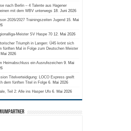
se nach Berlin – 4 Talente aus Hagener
reinen mit dem WBV unterwegs
18. Juni 2026
son 2026/2027 Trainingszeiten Jugend
15. Mai
26
ionalliga-Meister SV Haspe 70
12. Mai 2026
torischer Triumph in Langen: Ü45 krönt sich
 fünften Mal in Folge zum Deutschen Meister
 Mai 2026
m Heimabschluss ein Ausrufezeichen
9. Mai
26
sion Titelverteidigung: LOCO Express greift
h dem fünften Titel in Folge
6. Mai 2026
ale, Teil 2: Alle ins Hasper Ufo
6. Mai 2026
MIUMPARTNER