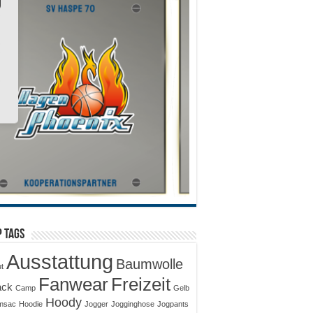
 Tags
Ausstattung
Baumwolle
ut
Fanwear
Freizeit
ack
Camp
Gelb
Hoody
msac
Hoodie
Jogger
Jogginghose
Jogpants