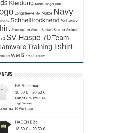
ids
Kleidung
Kordel
langer Arm
ogo
Navy
Longsleeve
Mütze
Mix
Schnelltrocknend
Schwarz
ksack
hirt
Shootingshirt
Socke
Socken
Strumpf
Strümpfe
SV Haspe 70
Team
70
Tshirt
Training
eamware
weiß
nbeutel
XMAS
Yellow
p News
BB Superman
Preisspanne:
18,50
€
–
20,50
€
18,50 €
Enthält 19% MwSt. DE
bis
zzgl.
Versand
20,50 €
ferzeit: ca. 10 Werktage
HAGEN BBb
Preisspanne:
18,50
€
–
20,50
€