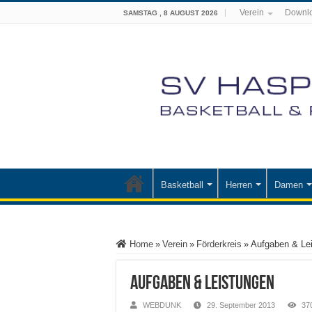
Verein
Downl
SAMSTAG , 8 AUGUST 2026
Basketball
Herren
Damen
Home
»
Verein
»
Förderkreis
»
Aufgaben & Le
Aufgaben & Leistungen
WEBDUNK
29. September 2013
37