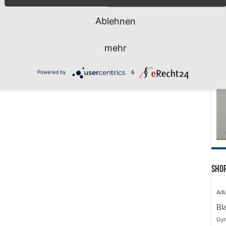
Ablehnen
mehr
Powered by
&
Shop
Adl
Bl
Gy