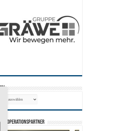
hiv
hiv
0 Kooperationspartner