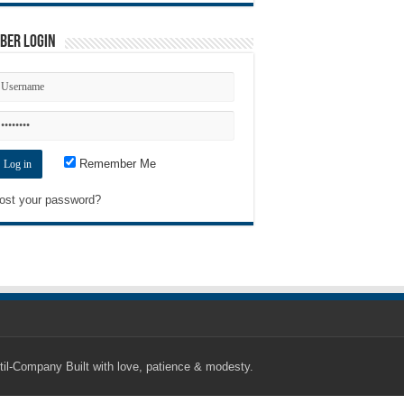
ber Login
Remember Me
ost your password?
til-Company
Built with love, patience & modesty.