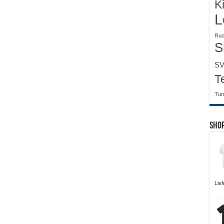
K
L
Ruc
S
SV
T
Tur
Sho
Lie