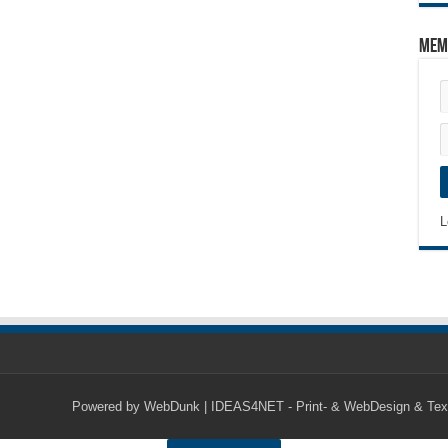
Mem
L
Powered by
WebDunk | IDEAS4NET - Print- & WebDesign & Tex