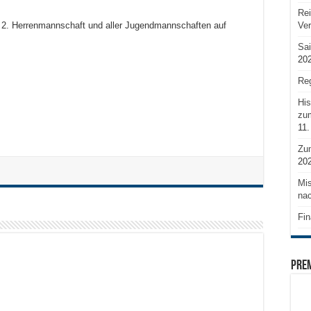
Rei
Ve
d 2. Herrenmannschaft und aller Jugendmannschaften auf
Sai
20
Reg
His
zum
11.
Zu
20
Mis
nac
Fin
PRE