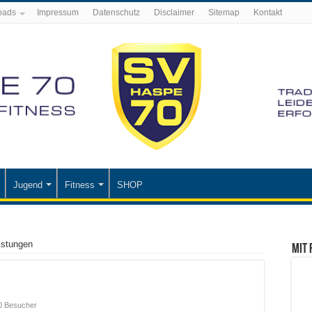
oads
Impressum
Datenschutz
Disclaimer
Sitemap
Kontakt
Jugend
Fitness
SHOP
istungen
Mit 
0 Besucher