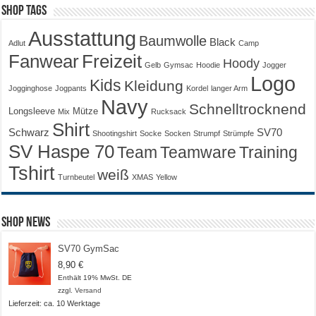
Shop Tags
Ausstattung
Baumwolle
Black
Adlut
Camp
Fanwear
Freizeit
Hoody
Gelb
Gymsac
Hoodie
Jogger
Logo
Kids
Kleidung
Jogginghose
Jogpants
Kordel
langer Arm
Navy
Schnelltrocknend
Longsleeve
Mütze
Mix
Rucksack
Shirt
Schwarz
SV70
Shootingshirt
Socke
Socken
Strumpf
Strümpfe
SV Haspe 70
Training
Team
Teamware
Tshirt
weiß
Turnbeutel
XMAS
Yellow
Shop News
SV70 GymSac
8,90
€
Enthält 19% MwSt. DE
zzgl.
Versand
Lieferzeit: ca. 10 Werktage