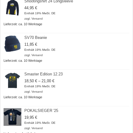
Shootingshirt 24 Longsleeve
44,95
€
Enthält 19% MwSt. DE
zzgl.
Versand
Lieferzeit: ca. 10 Werktage
SV70 Beanie
11,85
€
Enthält 19% MwSt. DE
zzgl.
Versand
Lieferzeit: ca. 10 Werktage
Smaster Edition 12.23
Preisspanne:
18,50
€
–
21,00
€
18,50 €
Enthält 19% MwSt. DE
bis
zzgl.
Versand
21,00 €
Lieferzeit: ca. 10 Werktage
POKALSIEGER '25
19,95
€
Enthält 19% MwSt. DE
zzgl.
Versand