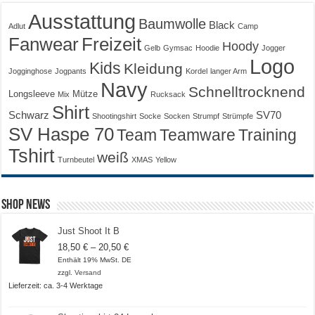
Ausstattung
Baumwolle
Black
Adlut
Camp
Fanwear
Freizeit
Hoody
Gelb
Gymsac
Hoodie
Jogger
Logo
Kids
Kleidung
Jogginghose
Jogpants
Kordel
langer Arm
Navy
Schnelltrocknend
Longsleeve
Mütze
Mix
Rucksack
Shirt
Schwarz
SV70
Shootingshirt
Socke
Socken
Strumpf
Strümpfe
SV Haspe 70
Training
Team
Teamware
Tshirt
weiß
Turnbeutel
XMAS
Yellow
Shop News
Just Shoot It B
Preisspanne:
18,50
€
–
20,50
€
18,50 €
Enthält 19% MwSt. DE
bis
zzgl.
Versand
20,50 €
Lieferzeit: ca. 3-4 Werktage