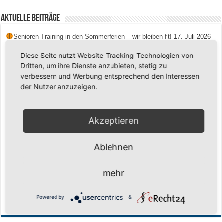
Aktuelle Beiträge
Senioren-Training in den Sommerferien – wir bleiben fit!
17. Juli 2026
Schuljahr geschafft – Sommerferien, wir kommen!
17. Juli 2026
Diese Seite nutzt Website-Tracking-Technologien von
Dritten, um ihre Dienste anzubieten, stetig zu
Team LOCO Germany wird Vize-Europameister 2026
9. Juli 2026
verbessern und Werbung entsprechend den Interessen
Reise nach Berlin – 4 Talente aus Hagener Vereinen mit dem WBV
der Nutzer anzuzeigen.
unterwegs
18. Juni 2026
Saison 2026/2027 Trainingszeiten Jugend
15. Mai 2026
Akzeptieren
Regionalliga-Meister SV Haspe 70
12. Mai 2026
Historischer Triumph in Langen: Ü45 krönt sich zum fünften Mal in Folge
Ablehnen
zum Deutschen Meister
11. Mai 2026
Zum Heimabschluss ein Ausrufezeichen
9. Mai 2026
mehr
Mission Titelverteidigung: LOCO Express greift nach dem fünften Titel in
Folge
6. Mai 2026
Powered by
&
Finale, Teil 2: Alle ins Hasper Ufo
6. Mai 2026