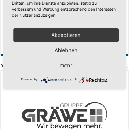
Regionalliga-Meister SV Haspe 70
12. Mai 2026
Dritten, um ihre Dienste anzubieten, stetig zu
verbessern und Werbung entsprechend den Interessen
Historischer Triumph in Langen: Ü45 krönt sich zum fünften Mal in Folge
der Nutzer anzuzeigen.
zum Deutschen Meister
11. Mai 2026
Zum Heimabschluss ein Ausrufezeichen
9. Mai 2026
Mission Titelverteidigung: LOCO Express greift nach dem fünften Titel in
Akzeptieren
Folge
6. Mai 2026
Finale, Teil 2: Alle ins Hasper Ufo
6. Mai 2026
Ablehnen
mehr
PREMIUMPARTNER
Powered by
&