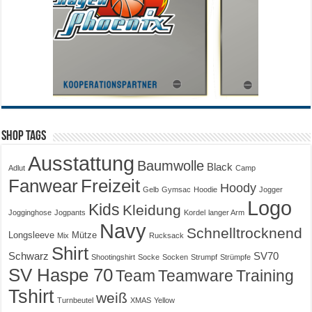
Shop Tags
Ausstattung
Baumwolle
Black
Adlut
Camp
Fanwear
Freizeit
Hoody
Gelb
Gymsac
Hoodie
Jogger
Logo
Kids
Kleidung
Jogginghose
Jogpants
Kordel
langer Arm
Navy
Schnelltrocknend
Longsleeve
Mütze
Mix
Rucksack
Shirt
Schwarz
SV70
Shootingshirt
Socke
Socken
Strumpf
Strümpfe
SV Haspe 70
Training
Team
Teamware
Tshirt
weiß
Turnbeutel
XMAS
Yellow