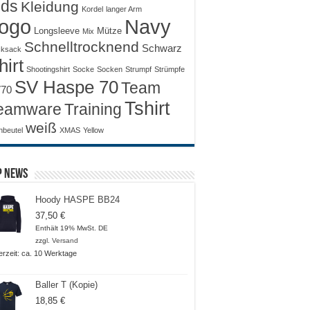
ids
Kleidung
Kordel
langer Arm
ogo
Navy
Longsleeve
Mütze
Mix
Schnelltrocknend
Schwarz
ksack
hirt
Shootingshirt
Socke
Socken
Strumpf
Strümpfe
SV Haspe 70
Team
70
Tshirt
Training
eamware
weiß
nbeutel
XMAS
Yellow
p News
Hoody HASPE BB24
37,50
€
Enthält 19% MwSt. DE
zzgl.
Versand
ferzeit: ca. 10 Werktage
Baller T (Kopie)
18,85
€