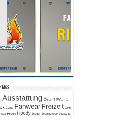
 Tags
Ausstattung
Baumwolle
ut
Fanwear
Freizeit
ack
Camp
Gelb
Hoody
msac
Hoodie
Jogger
Jogginghose
Jogpants