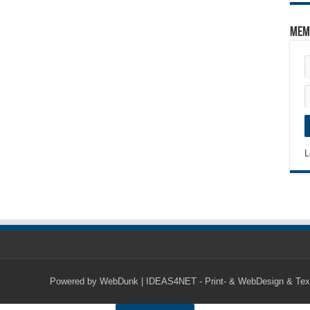
Mem
L
Powered by
WebDunk | IDEAS4NET - Print- & WebDesign & Tex