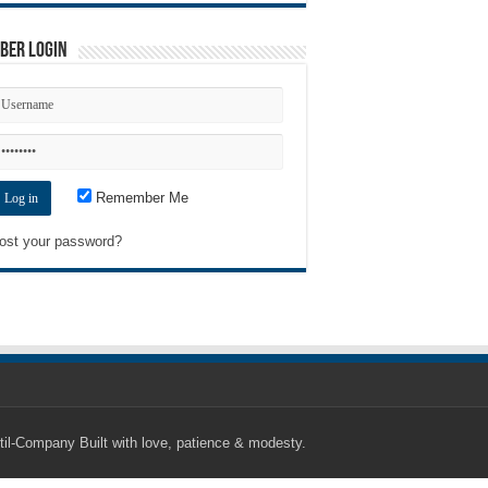
ber Login
Remember Me
ost your password?
til-Company
Built with love, patience & modesty.