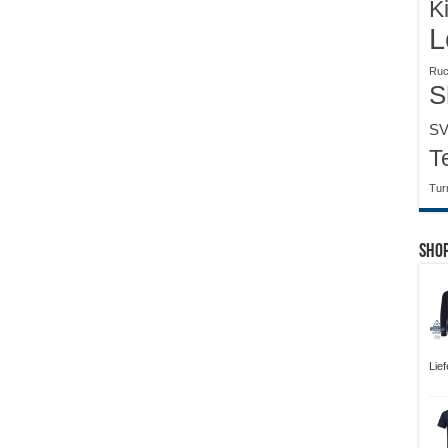
K
L
Ruc
S
SV
T
Tur
Sho
Lie