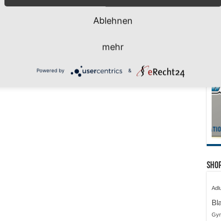
Ablehnen
mehr
Powered by
&
Shop
Adl
Bl
Gy