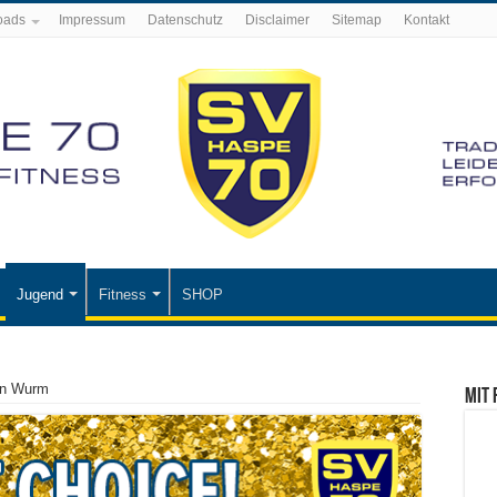
oads
Impressum
Datenschutz
Disclaimer
Sitemap
Kontakt
Jugend
Fitness
SHOP
den Wurm
Mit 