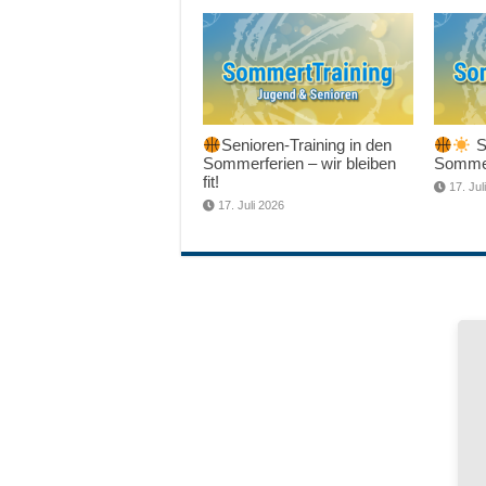
Senioren-Training in den
Sc
Sommerferien – wir bleiben
Sommer
fit!
17. Jul
17. Juli 2026