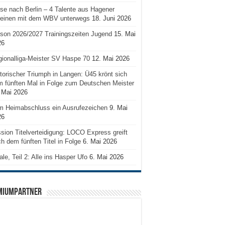
se nach Berlin – 4 Talente aus Hagener
reinen mit dem WBV unterwegs
18. Juni 2026
son 2026/2027 Trainingszeiten Jugend
15. Mai
26
ionalliga-Meister SV Haspe 70
12. Mai 2026
torischer Triumph in Langen: Ü45 krönt sich
 fünften Mal in Folge zum Deutschen Meister
 Mai 2026
m Heimabschluss ein Ausrufezeichen
9. Mai
26
sion Titelverteidigung: LOCO Express greift
h dem fünften Titel in Folge
6. Mai 2026
ale, Teil 2: Alle ins Hasper Ufo
6. Mai 2026
MIUMPARTNER