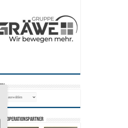
hiv
hiv
0 Kooperationspartner