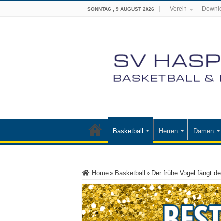
Verein
Downl
SONNTAG , 9 AUGUST 2026
Basketball
Herren
Damen
Home
»
Basketball
»
Der frühe Vogel fängt 