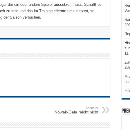
ogar der ein oder andere Spieler aussetzen muss. Schafft es
Rei
Ve
ch zu sein und das im Training erlernte umzusetzen, so
ieg der Saison verbuchen.
Sai
20
Reg
His
zum
11.
Zu
20
Mis
nac
Fin
nächster
PRE
Nowak-Gala reicht nicht