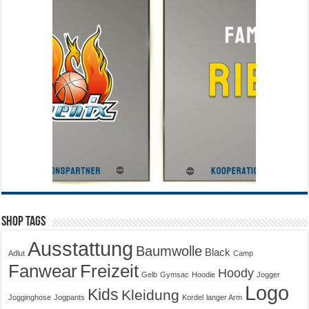
Shop Tags
Ausstattung
Baumwolle
Black
Adlut
Camp
Fanwear
Freizeit
Hoody
Gelb
Gymsac
Hoodie
Jogger
Logo
Kids
Kleidung
Jogginghose
Jogpants
Kordel
langer Arm