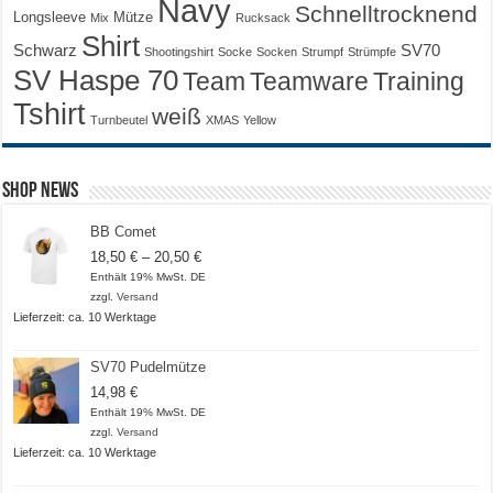
Navy
Schnelltrocknend
Longsleeve
Mütze
Mix
Rucksack
Shirt
Schwarz
SV70
Shootingshirt
Socke
Socken
Strumpf
Strümpfe
SV Haspe 70
Training
Team
Teamware
Tshirt
weiß
Turnbeutel
XMAS
Yellow
Shop News
BB Comet
Preisspanne:
18,50
€
–
20,50
€
18,50 €
Enthält 19% MwSt. DE
bis
zzgl.
Versand
20,50 €
Lieferzeit: ca. 10 Werktage
SV70 Pudelmütze
14,98
€
Enthält 19% MwSt. DE
zzgl.
Versand
Lieferzeit: ca. 10 Werktage