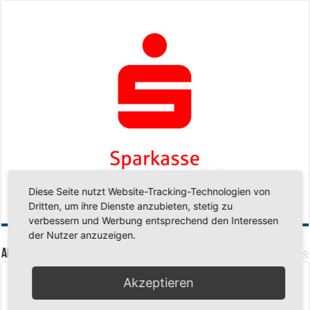
Diese Seite nutzt Website-Tracking-Technologien von
Dritten, um ihre Dienste anzubieten, stetig zu
verbessern und Werbung entsprechend den Interessen
der Nutzer anzuzeigen.
Aktuelle Beiträge
Senioren-Training in den Sommerferien – wir bleiben fit!
17. Juli 2026
Akzeptieren
Schuljahr geschafft – Sommerferien, wir kommen!
17. Juli 2026