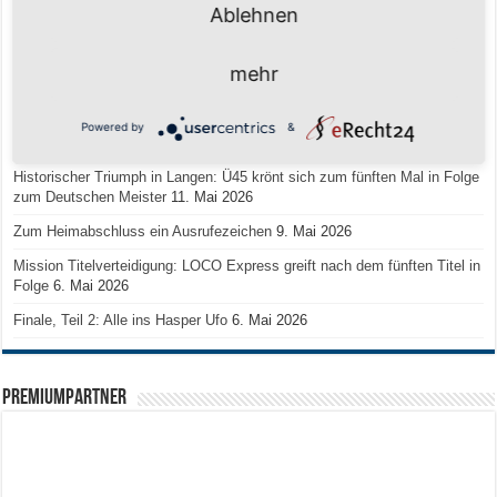
Ablehnen
Team LOCO Germany wird Vize-Europameister 2026
9. Juli 2026
Reise nach Berlin – 4 Talente aus Hagener Vereinen mit dem WBV
mehr
unterwegs
18. Juni 2026
Saison 2026/2027 Trainingszeiten Jugend
15. Mai 2026
Powered by
&
Regionalliga-Meister SV Haspe 70
12. Mai 2026
Historischer Triumph in Langen: Ü45 krönt sich zum fünften Mal in Folge
zum Deutschen Meister
11. Mai 2026
Zum Heimabschluss ein Ausrufezeichen
9. Mai 2026
Mission Titelverteidigung: LOCO Express greift nach dem fünften Titel in
Folge
6. Mai 2026
Finale, Teil 2: Alle ins Hasper Ufo
6. Mai 2026
PREMIUMPARTNER