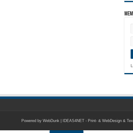
Mem
L
Powered by
WebDunk | IDEAS4NET - Print- & WebDesign & Tex