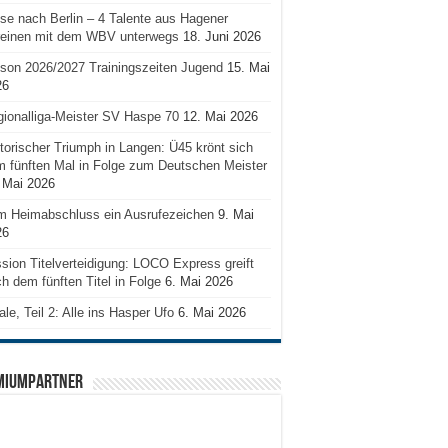
se nach Berlin – 4 Talente aus Hagener
reinen mit dem WBV unterwegs
18. Juni 2026
son 2026/2027 Trainingszeiten Jugend
15. Mai
26
ionalliga-Meister SV Haspe 70
12. Mai 2026
torischer Triumph in Langen: Ü45 krönt sich
 fünften Mal in Folge zum Deutschen Meister
 Mai 2026
m Heimabschluss ein Ausrufezeichen
9. Mai
26
sion Titelverteidigung: LOCO Express greift
h dem fünften Titel in Folge
6. Mai 2026
ale, Teil 2: Alle ins Hasper Ufo
6. Mai 2026
MIUMPARTNER