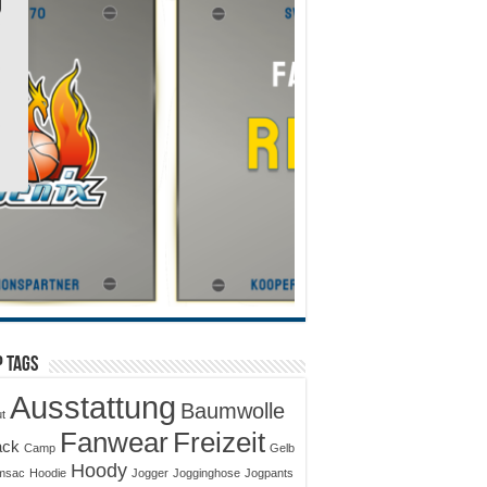
 Tags
Ausstattung
Baumwolle
ut
Fanwear
Freizeit
ack
Camp
Gelb
Hoody
msac
Hoodie
Jogger
Jogginghose
Jogpants