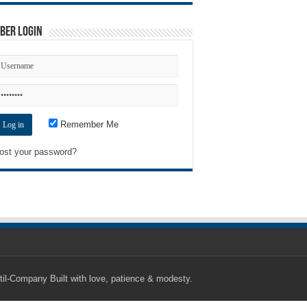
ber Login
Remember Me
ost your password?
til-Company
Built with love, patience & modesty.