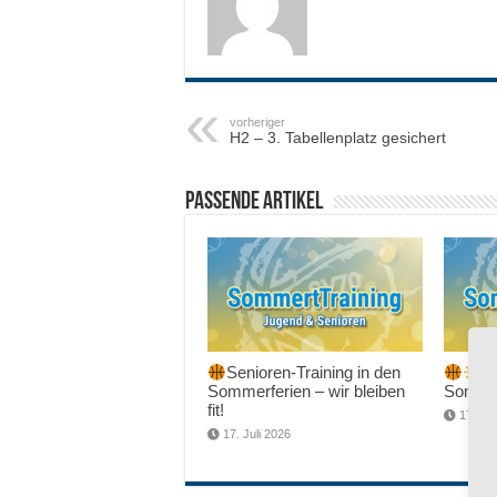
vorheriger
H2 – 3. Tabellenplatz gesichert
Passende Artikel
Senioren-Training in den
Sc
Sommerferien – wir bleiben
Sommer
fit!
17. Jul
17. Juli 2026