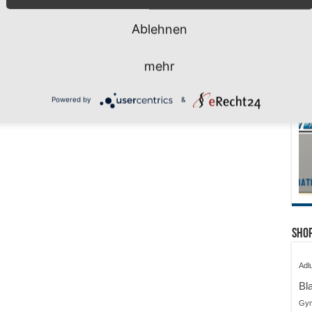
Ablehnen
mehr
Powered by
&
Shop
Adl
Bl
Gy