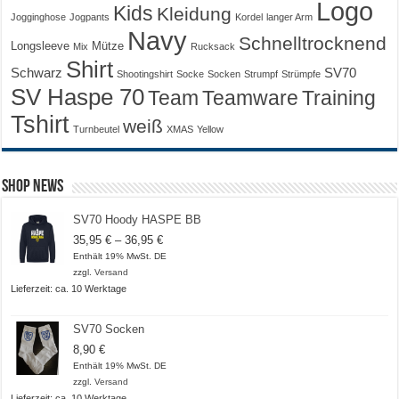
Logo
Kids
Kleidung
Jogginghose
Jogpants
Kordel
langer Arm
Navy
Schnelltrocknend
Longsleeve
Mütze
Mix
Rucksack
Shirt
Schwarz
SV70
Shootingshirt
Socke
Socken
Strumpf
Strümpfe
SV Haspe 70
Training
Team
Teamware
Tshirt
weiß
Turnbeutel
XMAS
Yellow
Shop News
SV70 Hoody HASPE BB
Preisspanne:
35,95
€
–
36,95
€
35,95 €
Enthält 19% MwSt. DE
bis
zzgl.
Versand
36,95 €
Lieferzeit: ca. 10 Werktage
SV70 Socken
8,90
€
Enthält 19% MwSt. DE
zzgl.
Versand
Lieferzeit: ca. 10 Werktage