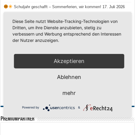
Schuljahr geschafft – Sommerferien, wir kommen!
17. Juli 2026
Team LOCO Germany wird Vize-Europameister 2026
9. Juli 2026
Diese Seite nutzt Website-Tracking-Technologien von
Reise nach Berlin – 4 Talente aus Hagener Vereinen mit dem WBV
Dritten, um ihre Dienste anzubieten, stetig zu
unterwegs
18. Juni 2026
verbessern und Werbung entsprechend den Interessen
der Nutzer anzuzeigen.
Saison 2026/2027 Trainingszeiten Jugend
15. Mai 2026
Regionalliga-Meister SV Haspe 70
12. Mai 2026
Historischer Triumph in Langen: Ü45 krönt sich zum fünften Mal in Folge
Akzeptieren
zum Deutschen Meister
11. Mai 2026
Zum Heimabschluss ein Ausrufezeichen
9. Mai 2026
Ablehnen
Mission Titelverteidigung: LOCO Express greift nach dem fünften Titel in
Folge
6. Mai 2026
mehr
Finale, Teil 2: Alle ins Hasper Ufo
6. Mai 2026
Powered by
&
PREMIUMPARTNER