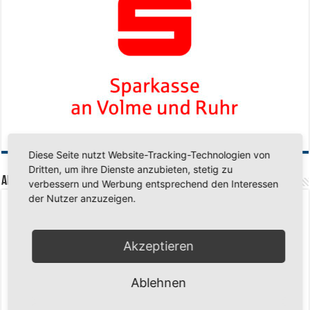
Diese Seite nutzt Website-Tracking-Technologien von
Dritten, um ihre Dienste anzubieten, stetig zu
Aktuelle Beiträge
verbessern und Werbung entsprechend den Interessen
der Nutzer anzuzeigen.
Senioren-Training in den Sommerferien – wir bleiben fit!
17. Juli 2026
Schuljahr geschafft – Sommerferien, wir kommen!
17. Juli 2026
Akzeptieren
Team LOCO Germany wird Vize-Europameister 2026
9. Juli 2026
Reise nach Berlin – 4 Talente aus Hagener Vereinen mit dem WBV
Ablehnen
unterwegs
18. Juni 2026
Saison 2026/2027 Trainingszeiten Jugend
15. Mai 2026