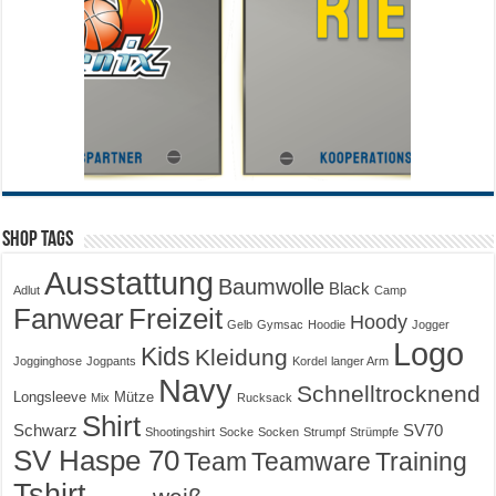
Shop Tags
Ausstattung
Baumwolle
Black
Adlut
Camp
Fanwear
Freizeit
Hoody
Gelb
Gymsac
Hoodie
Jogger
Logo
Kids
Kleidung
Jogginghose
Jogpants
Kordel
langer Arm
Navy
Schnelltrocknend
Longsleeve
Mütze
Mix
Rucksack
Shirt
Schwarz
SV70
Shootingshirt
Socke
Socken
Strumpf
Strümpfe
SV Haspe 70
Training
Team
Teamware
Tshirt