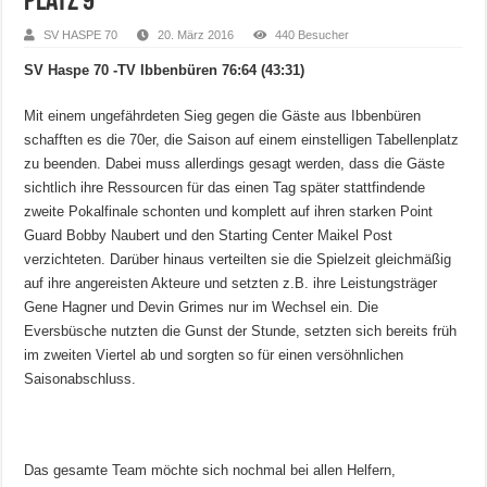
Platz 9
SV HASPE 70
20. März 2016
440 Besucher
SV Haspe 70 -TV Ibbenbüren 76:64 (43:31)
Mit einem ungefährdeten Sieg gegen die Gäste aus Ibbenbüren
schafften es die 70er, die Saison auf einem einstelligen Tabellenplatz
zu beenden. Dabei muss allerdings gesagt werden, dass die Gäste
sichtlich ihre Ressourcen für das einen Tag später stattfindende
zweite Pokalfinale schonten und komplett auf ihren starken Point
Guard Bobby Naubert und den Starting Center Maikel Post
verzichteten. Darüber hinaus verteilten sie die Spielzeit gleichmäßig
auf ihre angereisten Akteure und setzten z.B. ihre Leistungsträger
Gene Hagner und Devin Grimes nur im Wechsel ein. Die
Eversbüsche nutzten die Gunst der Stunde, setzten sich bereits früh
im zweiten Viertel ab und sorgten so für einen versöhnlichen
Saisonabschluss.
Das gesamte Team möchte sich nochmal bei allen Helfern,