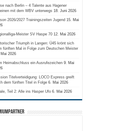
se nach Berlin – 4 Talente aus Hagener
reinen mit dem WBV unterwegs
18. Juni 2026
son 2026/2027 Trainingszeiten Jugend
15. Mai
26
ionalliga-Meister SV Haspe 70
12. Mai 2026
torischer Triumph in Langen: Ü45 krönt sich
 fünften Mal in Folge zum Deutschen Meister
 Mai 2026
m Heimabschluss ein Ausrufezeichen
9. Mai
26
sion Titelverteidigung: LOCO Express greift
h dem fünften Titel in Folge
6. Mai 2026
ale, Teil 2: Alle ins Hasper Ufo
6. Mai 2026
MIUMPARTNER