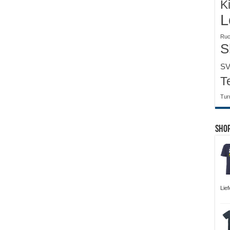
K
L
Ruc
S
SV
T
Tur
Sho
Lie