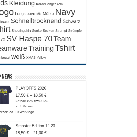
ids
Kleidung
Kordel
langer Arm
ogo
Navy
Longsleeve
Mütze
Mix
Schnelltrocknend
Schwarz
ksack
hirt
Shootingshirt
Socke
Socken
Strumpf
Strümpfe
SV Haspe 70
Team
70
Tshirt
Training
eamware
weiß
nbeutel
XMAS
Yellow
p News
PLAYOFFS 2026
Preisspanne:
17,50
€
–
18,50
€
17,50 €
Enthält 19% MwSt. DE
bis
zzgl.
Versand
18,50 €
ferzeit: ca. 10 Werktage
Smaster Edition 12.23
Preisspanne:
18,50
€
–
21,00
€