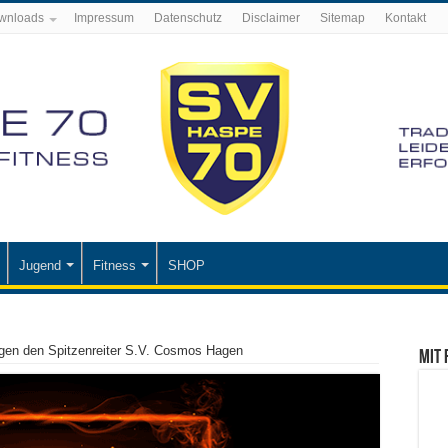
wnloads
Impressum
Datenschutz
Disclaimer
Sitemap
Kontakt
Jugend
Fitness
SHOP
en den Spitzenreiter S.V. Cosmos Hagen
Mit 