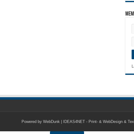
Mem
L
Powered by
WebDunk | IDEAS4NET - Print- & WebDesign & Tex