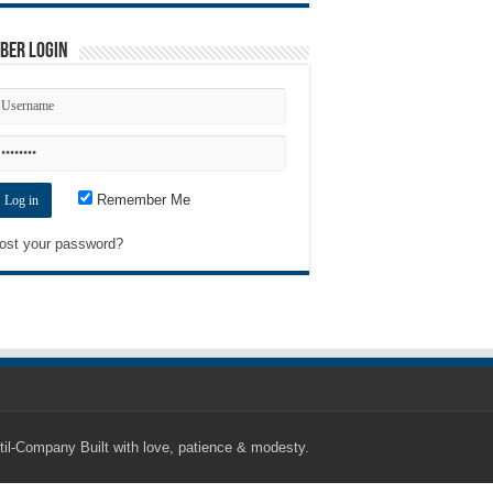
ber Login
Remember Me
ost your password?
til-Company
Built with love, patience & modesty.