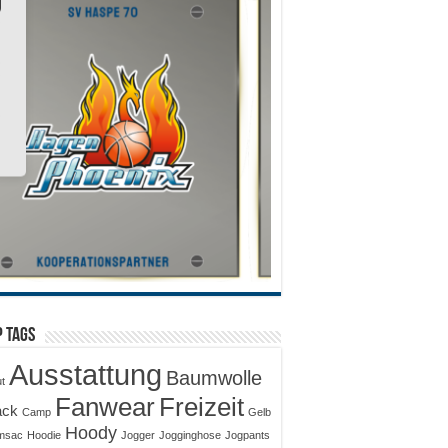
 Tags
Ausstattung
Baumwolle
ut
Fanwear
Freizeit
ack
Camp
Gelb
Hoody
msac
Hoodie
Jogger
Jogginghose
Jogpants