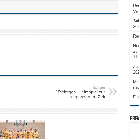
Rei
Ve
Sai
20
Reg
His
zum
11.
Zu
20
Mis
nac
nächster
“Richtiges” Heimspiel zur
ungewohnten Zeit
Fin
PRE