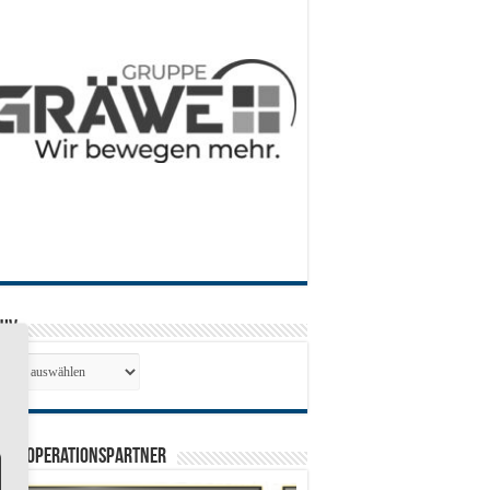
hiv
hiv
0 Kooperationspartner