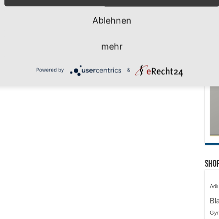
Ablehnen
mehr
Powered by
&
Shop
Adl
Bl
Gy