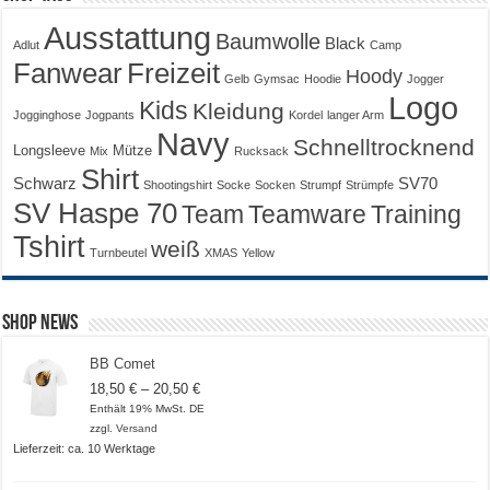
Ausstattung
Baumwolle
Black
Adlut
Camp
Fanwear
Freizeit
Hoody
Gelb
Gymsac
Hoodie
Jogger
Logo
Kids
Kleidung
Jogginghose
Jogpants
Kordel
langer Arm
Navy
Schnelltrocknend
Longsleeve
Mütze
Mix
Rucksack
Shirt
Schwarz
SV70
Shootingshirt
Socke
Socken
Strumpf
Strümpfe
SV Haspe 70
Training
Team
Teamware
Tshirt
weiß
Turnbeutel
XMAS
Yellow
Shop News
BB Comet
Preisspanne:
18,50
€
–
20,50
€
18,50 €
Enthält 19% MwSt. DE
bis
zzgl.
Versand
20,50 €
Lieferzeit: ca. 10 Werktage