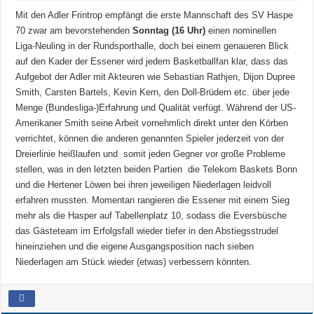
Mit den Adler Frintrop empfängt die erste Mannschaft des SV Haspe
70 zwar am bevorstehenden
Sonntag (16 Uhr)
einen nominellen
Liga-Neuling in der Rundsporthalle, doch bei einem genaueren Blick
auf den Kader der Essener wird jedem Basketballfan klar, dass das
Aufgebot der Adler mit Akteuren wie Sebastian Rathjen, Dijon Dupree
Smith, Carsten Bartels, Kevin Kern, den Doll-Brüdern etc. über jede
Menge (Bundesliga-)Erfahrung und Qualität verfügt. Während der US-
Amerikaner Smith seine Arbeit vornehmlich direkt unter den Körben
verrichtet, können die anderen genannten Spieler jederzeit von der
Dreierlinie heißlaufen und somit jeden Gegner vor große Probleme
stellen, was in den letzten beiden Partien die Telekom Baskets Bonn
und die Hertener Löwen bei ihren jeweiligen Niederlagen leidvoll
erfahren mussten. Momentan rangieren die Essener mit einem Sieg
mehr als die Hasper auf Tabellenplatz 10, sodass die Eversbüsche
das Gästeteam im Erfolgsfall wieder tiefer in den Abstiegsstrudel
hineinziehen und die eigene Ausgangsposition nach sieben
Niederlagen am Stück wieder (etwas) verbessern könnten.