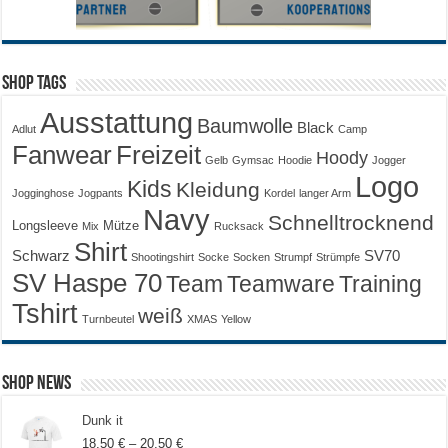
Shop Tags
Ausstattung
Baumwolle
Black
Adlut
Camp
Fanwear
Freizeit
Hoody
Gelb
Gymsac
Hoodie
Jogger
Logo
Kids
Kleidung
Jogginghose
Jogpants
Kordel
langer Arm
Navy
Schnelltrocknend
Longsleeve
Mütze
Mix
Rucksack
Shirt
Schwarz
SV70
Shootingshirt
Socke
Socken
Strumpf
Strümpfe
SV Haspe 70
Training
Team
Teamware
Tshirt
weiß
Turnbeutel
XMAS
Yellow
Shop News
Dunk it
Preisspanne:
18,50
€
–
20,50
€