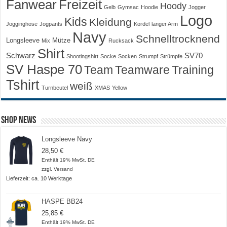
Fanwear
Freizeit
Hoody
Gelb
Gymsac
Hoodie
Jogger
Logo
Kids
Kleidung
Jogginghose
Jogpants
Kordel
langer Arm
Navy
Schnelltrocknend
Longsleeve
Mütze
Mix
Rucksack
Shirt
Schwarz
SV70
Shootingshirt
Socke
Socken
Strumpf
Strümpfe
SV Haspe 70
Training
Team
Teamware
Tshirt
weiß
Turnbeutel
XMAS
Yellow
Shop News
Longsleeve Navy
28,50
€
Enthält 19% MwSt. DE
zzgl.
Versand
Lieferzeit: ca. 10 Werktage
HASPE BB24
25,85
€
Enthält 19% MwSt. DE