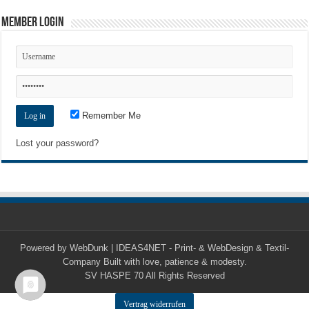
Member Login
Remember Me
Lost your password?
Powered by
WebDunk | IDEAS4NET - Print- & WebDesign & Textil-
Company
Built with love, patience & modesty.
SV HASPE 70
All Rights Reserved
Vertrag widerrufen