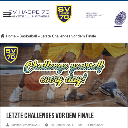
Home
»
Basketball
»
Letzte Challenges vor dem Finale
Letzte Challenges vor dem Finale
Michael Wasielewski
30. Januar 2021
151 Besucher