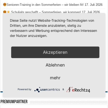
Senioren-Training in den Sommerferien – wir bleiben fit!
17. Juli 2026
Schuljahr geschafft – Sommerferien, wir kommen!
17. Juli 2026
Team LOCO Germany wird Vize-Europameister 2026
9. Juli 2026
Diese Seite nutzt Website-Tracking-Technologien von
Dritten, um ihre Dienste anzubieten, stetig zu
Reise nach Berlin – 4 Talente aus Hagener Vereinen mit dem WBV
verbessern und Werbung entsprechend den Interessen
unterwegs
18. Juni 2026
der Nutzer anzuzeigen.
Saison 2026/2027 Trainingszeiten Jugend
15. Mai 2026
Regionalliga-Meister SV Haspe 70
12. Mai 2026
Akzeptieren
Historischer Triumph in Langen: Ü45 krönt sich zum fünften Mal in Folge
zum Deutschen Meister
11. Mai 2026
Ablehnen
Zum Heimabschluss ein Ausrufezeichen
9. Mai 2026
Mission Titelverteidigung: LOCO Express greift nach dem fünften Titel in
mehr
Folge
6. Mai 2026
Finale, Teil 2: Alle ins Hasper Ufo
6. Mai 2026
Powered by
&
PREMIUMPARTNER