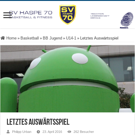
Home
»
Basketball
»
BB Jugend
»
U14-1
»
Letztes Auswärtsspiel
Letztes Auswärtsspiel
Philipp Urban
23. April 2016
262 Besucher