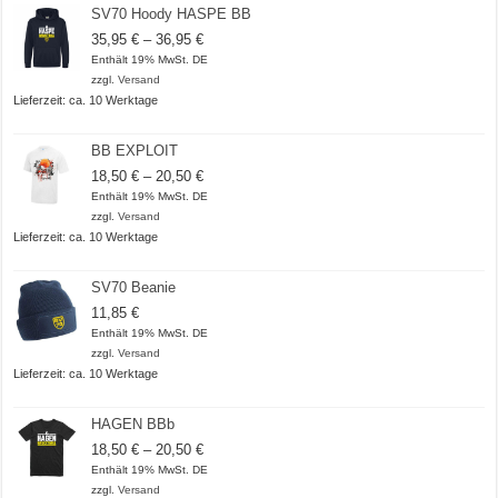
SV70 Hoody HASPE BB
Preisspanne:
35,95
€
–
36,95
€
35,95 €
Enthält 19% MwSt. DE
bis
zzgl.
Versand
36,95 €
Lieferzeit: ca. 10 Werktage
BB EXPLOIT
Preisspanne:
18,50
€
–
20,50
€
18,50 €
Enthält 19% MwSt. DE
bis
zzgl.
Versand
20,50 €
Lieferzeit: ca. 10 Werktage
SV70 Beanie
11,85
€
Enthält 19% MwSt. DE
zzgl.
Versand
Lieferzeit: ca. 10 Werktage
HAGEN BBb
Preisspanne:
18,50
€
–
20,50
€
18,50 €
Enthält 19% MwSt. DE
bis
zzgl.
Versand