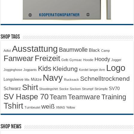
Shop Tags
Ausstattung
Baumwolle
Black
Adlut
Camp
Fanwear
Freizeit
Hoody
Gelb
Gymsac
Hoodie
Jogger
Logo
Kids
Kleidung
Jogginghose
Jogpants
Kordel
langer Arm
Navy
Schnelltrocknend
Longsleeve
Mütze
Mix
Rucksack
Shirt
Schwarz
SV70
Shootingshirt
Socke
Socken
Strumpf
Strümpfe
SV Haspe 70
Training
Team
Teamware
Tshirt
weiß
Turnbeutel
XMAS
Yellow
Shop News