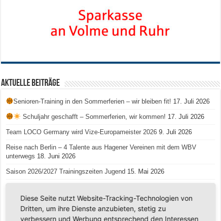
Aktuelle Beiträge
Senioren-Training in den Sommerferien – wir bleiben fit!
17. Juli 2026
Schuljahr geschafft – Sommerferien, wir kommen!
17. Juli 2026
Team LOCO Germany wird Vize-Europameister 2026
9. Juli 2026
Reise nach Berlin – 4 Talente aus Hagener Vereinen mit dem WBV
unterwegs
18. Juni 2026
Saison 2026/2027 Trainingszeiten Jugend
15. Mai 2026
Regionalliga-Meister SV Haspe 70
12. Mai 2026
Diese Seite nutzt Website-Tracking-Technologien von
Historischer Triumph in Langen: Ü45 krönt sich zum fünften Mal in Folge
Dritten, um ihre Dienste anzubieten, stetig zu
zum Deutschen Meister
11. Mai 2026
verbessern und Werbung entsprechend den Interessen