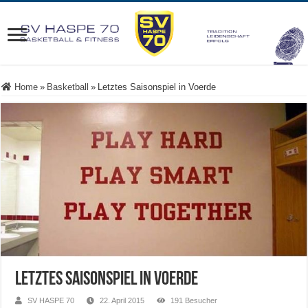
Home
»
Basketball
»
Letztes Saisonspiel in Voerde
Letztes Saisonspiel in Voerde
SV HASPE 70
22. April 2015
191 Besucher