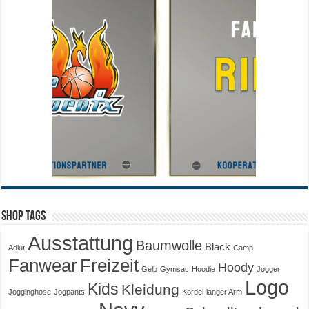
Shop Tags
Ausstattung
Baumwolle
Black
Adlut
Camp
Fanwear
Freizeit
Hoody
Gelb
Gymsac
Hoodie
Jogger
Logo
Kids
Kleidung
Jogginghose
Jogpants
Kordel
langer Arm