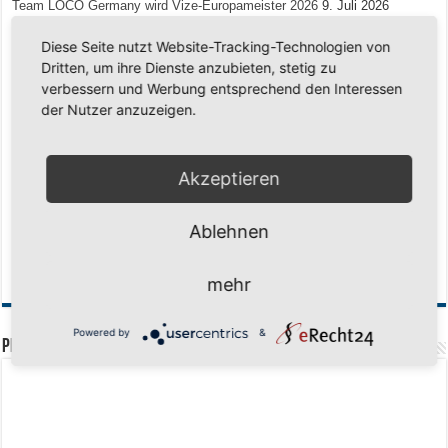
Team LOCO Germany wird Vize-Europameister 2026
9. Juli 2026
Reise nach Berlin – 4 Talente aus Hagener Vereinen mit dem WBV
Diese Seite nutzt Website-Tracking-Technologien von
unterwegs
18. Juni 2026
Dritten, um ihre Dienste anzubieten, stetig zu
Saison 2026/2027 Trainingszeiten Jugend
15. Mai 2026
verbessern und Werbung entsprechend den Interessen
der Nutzer anzuzeigen.
Regionalliga-Meister SV Haspe 70
12. Mai 2026
Historischer Triumph in Langen: Ü45 krönt sich zum fünften Mal in Folge
zum Deutschen Meister
11. Mai 2026
Akzeptieren
Zum Heimabschluss ein Ausrufezeichen
9. Mai 2026
Mission Titelverteidigung: LOCO Express greift nach dem fünften Titel in
Ablehnen
Folge
6. Mai 2026
Finale, Teil 2: Alle ins Hasper Ufo
6. Mai 2026
mehr
Powered by
&
PREMIUMPARTNER