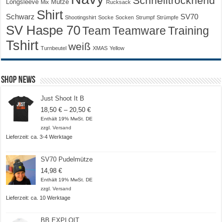
Schnelltrocknend
Longsleeve
Mütze
Mix
Rucksack
Shirt
Schwarz
SV70
Shootingshirt
Socke
Socken
Strumpf
Strümpfe
SV Haspe 70
Training
Team
Teamware
Tshirt
weiß
Turnbeutel
XMAS
Yellow
Shop News
Just Shoot It B
Preisspanne:
18,50
€
–
20,50
€
18,50 €
Enthält 19% MwSt. DE
bis
zzgl.
Versand
20,50 €
Lieferzeit: ca. 3-4 Werktage
SV70 Pudelmütze
14,98
€
Enthält 19% MwSt. DE
zzgl.
Versand
Lieferzeit: ca. 10 Werktage
BB EXPLOIT