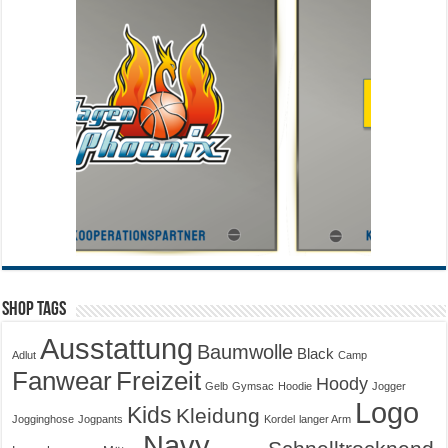
Shop Tags
Ausstattung
Baumwolle
Black
Adlut
Camp
Fanwear
Freizeit
Hoody
Gelb
Gymsac
Hoodie
Jogger
Logo
Kids
Kleidung
Jogginghose
Jogpants
Kordel
langer Arm
Navy