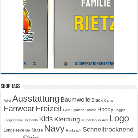
Shop Tags
Ausstattung
Baumwolle
Black
Adlut
Camp
Fanwear
Freizeit
Hoody
Gelb
Gymsac
Hoodie
Jogger
Logo
Kids
Kleidung
Jogginghose
Jogpants
Kordel
langer Arm
Navy
Schnelltrocknend
Longsleeve
Mütze
Mix
Rucksack