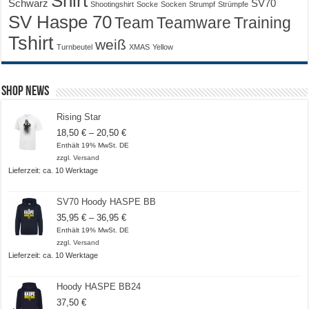
Shirt
Schwarz
SV70
Shootingshirt
Socke
Socken
Strumpf
Strümpfe
SV Haspe 70
Training
Team
Teamware
Tshirt
weiß
Turnbeutel
XMAS
Yellow
Shop News
Rising Star
Preisspanne:
18,50
€
–
20,50
€
18,50 €
Enthält 19% MwSt. DE
bis
zzgl.
Versand
20,50 €
Lieferzeit: ca. 10 Werktage
SV70 Hoody HASPE BB
Preisspanne:
35,95
€
–
36,95
€
35,95 €
Enthält 19% MwSt. DE
bis
zzgl.
Versand
36,95 €
Lieferzeit: ca. 10 Werktage
Hoody HASPE BB24
37,50
€