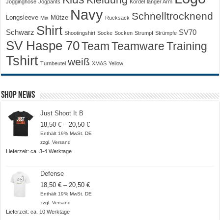
Jogginghose
Jogpants
Kordel
langer Arm
Navy
Schnelltrocknend
Longsleeve
Mütze
Mix
Rucksack
Shirt
Schwarz
SV70
Shootingshirt
Socke
Socken
Strumpf
Strümpfe
SV Haspe 70
Training
Team
Teamware
Tshirt
weiß
Turnbeutel
XMAS
Yellow
Shop News
Just Shoot It B
Preisspanne:
18,50
€
–
20,50
€
18,50 €
Enthält 19% MwSt. DE
bis
zzgl.
Versand
20,50 €
Lieferzeit: ca. 3-4 Werktage
Defense
Preisspanne:
18,50
€
–
20,50
€
18,50 €
Enthält 19% MwSt. DE
bis
zzgl.
Versand
20,50 €
Lieferzeit: ca. 10 Werktage