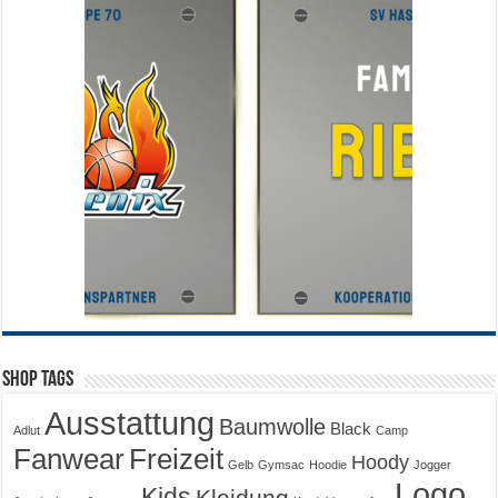
Shop Tags
Ausstattung
Baumwolle
Black
Adlut
Camp
Fanwear
Freizeit
Hoody
Gelb
Gymsac
Hoodie
Jogger
Logo
Kids
Kleidung