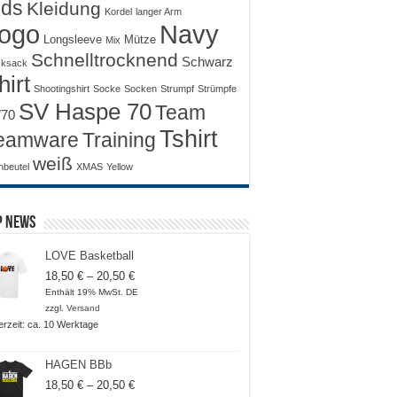
ids
Kleidung
Kordel
langer Arm
ogo
Navy
Longsleeve
Mütze
Mix
Schnelltrocknend
Schwarz
ksack
hirt
Shootingshirt
Socke
Socken
Strumpf
Strümpfe
SV Haspe 70
Team
70
Tshirt
Training
eamware
weiß
nbeutel
XMAS
Yellow
p News
LOVE Basketball
Preisspanne:
18,50
€
–
20,50
€
18,50 €
Enthält 19% MwSt. DE
bis
zzgl.
Versand
20,50 €
ferzeit: ca. 10 Werktage
HAGEN BBb
Preisspanne:
18,50
€
–
20,50
€