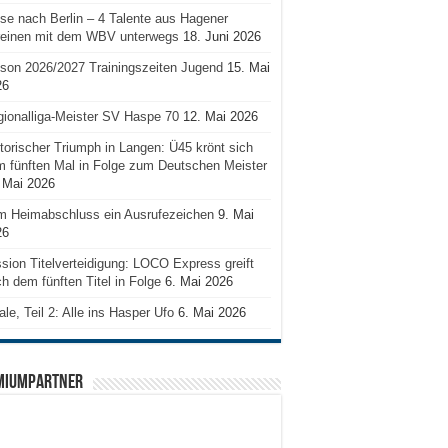
se nach Berlin – 4 Talente aus Hagener
reinen mit dem WBV unterwegs
18. Juni 2026
son 2026/2027 Trainingszeiten Jugend
15. Mai
26
ionalliga-Meister SV Haspe 70
12. Mai 2026
torischer Triumph in Langen: Ü45 krönt sich
 fünften Mal in Folge zum Deutschen Meister
 Mai 2026
m Heimabschluss ein Ausrufezeichen
9. Mai
26
sion Titelverteidigung: LOCO Express greift
h dem fünften Titel in Folge
6. Mai 2026
ale, Teil 2: Alle ins Hasper Ufo
6. Mai 2026
MIUMPARTNER