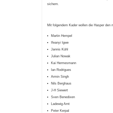
sichern.
Mit folgendem Kader wollen die Hasper den 
Martin Hempel
Ifeanyi Igwe
Jannis Kühl
Julian Nowak
Kai Hermesmann
Ian Rodrigues
Armin Singh
Nils Berghaus
J-H Siewert
Sven Benedixen
Ladewig Arnt
Peter Kerpal