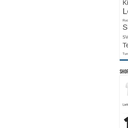
K
L
Ruc
S
SV
T
Tur
Sho
Lie