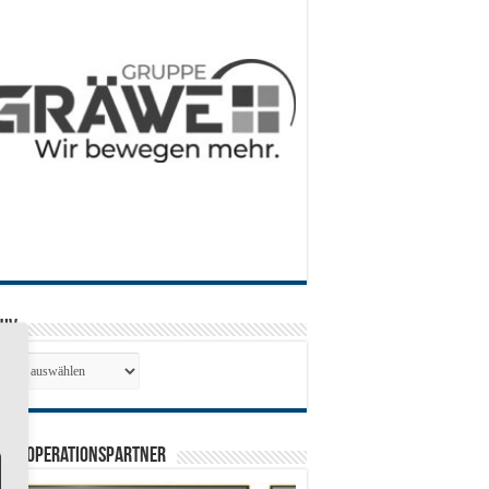
hiv
hiv
0 Kooperationspartner