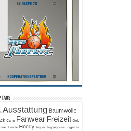
 Tags
Ausstattung
Baumwolle
ut
Fanwear
Freizeit
ack
Camp
Gelb
Hoody
msac
Hoodie
Jogger
Jogginghose
Jogpants