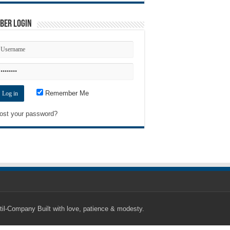
ber Login
Remember Me
ost your password?
til-Company
Built with love, patience & modesty.