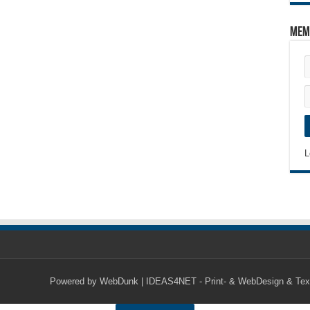
Mem
L
Powered by
WebDunk | IDEAS4NET - Print- & WebDesign & Tex