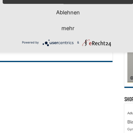
Ablehnen
mehr
huljahr geschafft –
ferien, wir kommen!
Powered by
&
i 2026
Shop
Adl
Bl
Gy