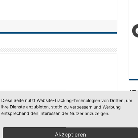
Arc
Diese Seite nutzt Website-Tracking-Technologien von Dritten, um
Arc
ihre Dienste anzubieten, stetig zu verbessern und Werbung
nächster
Hasper Adventsmarkt
entsprechend den Interessen der Nutzer anzuzeigen.
SV 7
Akzeptieren