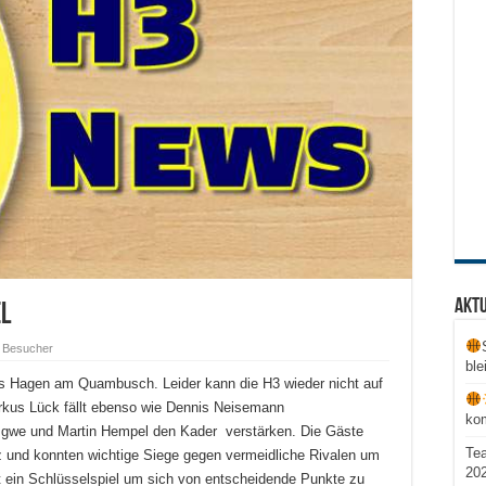
Aktu
el
 Besucher
ble
s Hagen am Quambusch. Leider kann die H3 wieder nicht auf
kus Lück fällt ebenso wie Dennis Neisemann
ko
i Igwe und Martin Hempel den Kader verstärken. Die Gäste
Te
z und konnten wichtige Siege gegen vermeidliche Rivalen um
20
zt ein Schlüsselspiel um sich von entscheidende Punkte zu