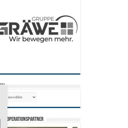
hiv
hiv
0 Kooperationspartner