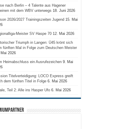
se nach Berlin – 4 Talente aus Hagener
reinen mit dem WBV unterwegs
18. Juni 2026
son 2026/2027 Trainingszeiten Jugend
15. Mai
26
ionalliga-Meister SV Haspe 70
12. Mai 2026
torischer Triumph in Langen: Ü45 krönt sich
 fünften Mal in Folge zum Deutschen Meister
 Mai 2026
m Heimabschluss ein Ausrufezeichen
9. Mai
26
sion Titelverteidigung: LOCO Express greift
h dem fünften Titel in Folge
6. Mai 2026
ale, Teil 2: Alle ins Hasper Ufo
6. Mai 2026
MIUMPARTNER