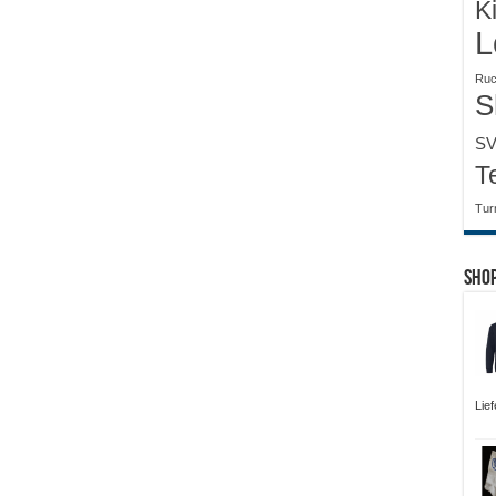
K
L
Ruc
S
SV
T
Tur
Sho
Lie