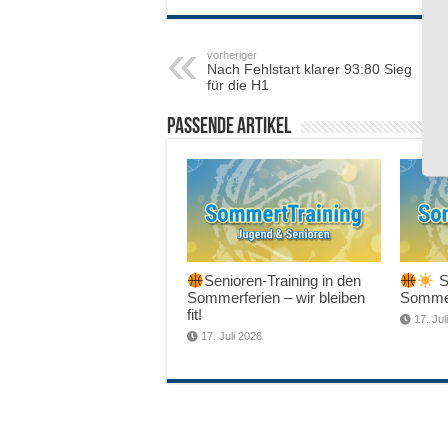
vorheriger
Nach Fehlstart klarer 93:80 Sieg
für die H1
Passende Artikel
Senioren-Training in den
Sc
Sommerferien – wir bleiben
Sommer
fit!
17. Jul
17. Juli 2026