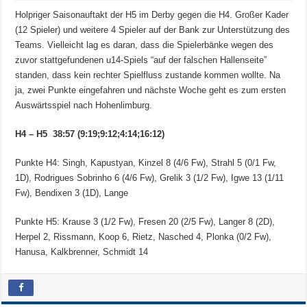
Holpriger Saisonauftakt der H5 im Derby gegen die H4. Großer Kader
(12 Spieler) und weitere 4 Spieler auf der Bank zur Unterstützung des
Teams. Vielleicht lag es daran, dass die Spielerbänke wegen des
zuvor stattgefundenen u14-Spiels “auf der falschen Hallenseite”
standen, dass kein rechter Spielfluss zustande kommen wollte. Na
ja, zwei Punkte eingefahren und nächste Woche geht es zum ersten
Auswärtsspiel nach Hohenlimburg.
H4 – H5 38:57 (9:19;9:12;4:14;16:12)
Punkte H4: Singh, Kapustyan, Kinzel 8 (4/6 Fw), Strahl 5 (0/1 Fw,
1D), Rodrigues Sobrinho 6 (4/6 Fw), Grelik 3 (1/2 Fw), Igwe 13 (1/11
Fw), Bendixen 3 (1D), Lange
Punkte H5: Krause 3 (1/2 Fw), Fresen 20 (2/5 Fw), Langer 8 (2D),
Herpel 2, Rissmann, Koop 6, Rietz, Nasched 4, Plonka (0/2 Fw),
Hanusa, Kalkbrenner, Schmidt 14