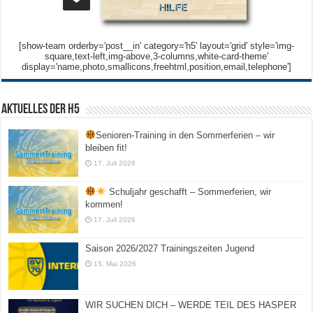
[show-team orderby='post__in' category='h5' layout='grid' style='img-
square,text-left,img-above,3-columns,white-card-theme'
display='name,photo,smallicons,freehtml,position,email,telephone']
Aktuelles der H5
Senioren-Training in den Sommerferien – wir
bleiben fit!
17. Juli 2026
Schuljahr geschafft – Sommerferien, wir
kommen!
17. Juli 2026
Saison 2026/2027 Trainingszeiten Jugend
15. Mai 2026
WIR SUCHEN DICH – WERDE TEIL DES HASPER