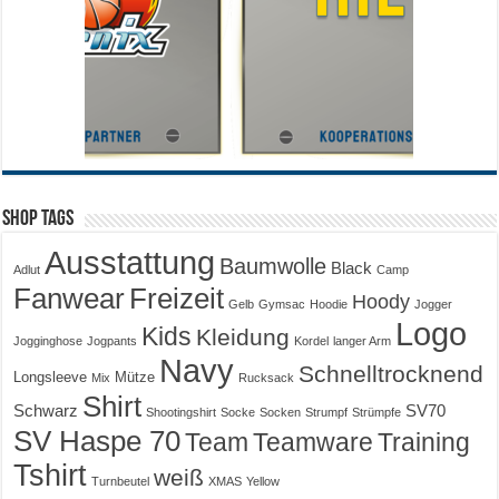
Shop Tags
Ausstattung
Baumwolle
Black
Adlut
Camp
Fanwear
Freizeit
Hoody
Gelb
Gymsac
Hoodie
Jogger
Logo
Kids
Kleidung
Jogginghose
Jogpants
Kordel
langer Arm
Navy
Schnelltrocknend
Longsleeve
Mütze
Mix
Rucksack
Shirt
Schwarz
SV70
Shootingshirt
Socke
Socken
Strumpf
Strümpfe
SV Haspe 70
Training
Team
Teamware
Tshirt
weiß
Turnbeutel
XMAS
Yellow