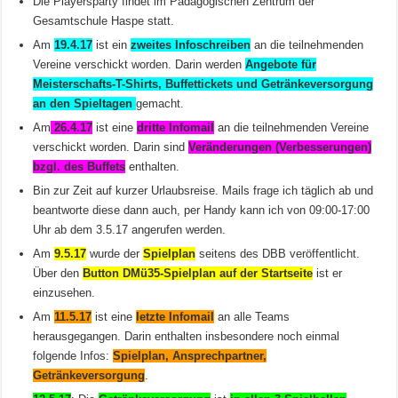
Die Playersparty findet im Pädagogischen Zentrum der
Gesamtschule Haspe statt.
Am
19.4.17
ist ein
zweites Infoschreiben
an die teilnehmenden
Vereine verschickt worden. Darin werden
Angebote für
Meisterschafts-T-Shirts, Buffettickets und Getränkeversorgung
an den Spieltagen
gemacht.
Am
26.4.17
ist eine
dritte Infomail
an die teilnehmenden Vereine
verschickt worden. Darin sind
Veränderungen (Verbesserungen)
bzgl. des Buffets
enthalten.
Bin zur Zeit auf kurzer Urlaubsreise. Mails frage ich täglich ab und
beantworte diese dann auch, per Handy kann ich von 09:00-17:00
Uhr ab dem 3.5.17 angerufen werden.
Am
9.5.17
wurde der
Spielplan
seitens des DBB veröffentlicht.
Über den
Button DMü35-Spielplan auf der Startseite
ist er
einzusehen.
Am
11.5.17
ist eine
letzte Infomail
an alle Teams
herausgegangen. Darin enthalten insbesondere noch einmal
folgende Infos:
Spielplan, Ansprechpartner,
Getränkeversorgung
.