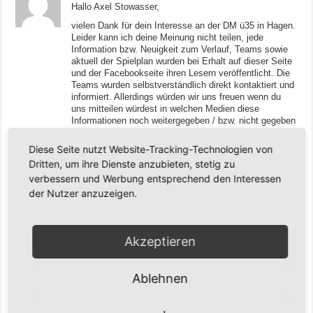
Hallo Axel Stowasser,
vielen Dank für dein Interesse an der DM ü35 in Hagen.
Leider kann ich deine Meinung nicht teilen, jede
Information bzw. Neuigkeit zum Verlauf, Teams sowie
aktuell der Spielplan wurden bei Erhalt auf dieser Seite
und der Facebookseite ihren Lesern veröffentlicht. Die
Teams wurden selbstverständlich direkt kontaktiert und
informiert. Allerdings würden wir uns freuen wenn du
uns mitteilen würdest in welchen Medien diese
Informationen noch weitergegeben / bzw. nicht gegeben
worden sind? Wir möchten lernfähig bleiben :-).
Des Weiteren kann ich mich daran erinnern, dass deine
Diese Seite nutzt Website-Tracking-Technologien von
Anfrage über Facebook zeitnah (und wir reden hier von
Dritten, um ihre Dienste anzubieten, stetig zu
max. einer Stunde Reaktionszeit) beantwortet wurde.
verbessern und Werbung entsprechend den Interessen
Ich hoffe du kommst trotz meiner langen Antwort zu
dem Turnier :-). Ich lade dich auch herzlich auf ein
der Nutzer anzuzeigen.
kühles Getränk ein.
Wir werden uns stark bemühen ein gutes Turnier
durchzuführen und hoffen auf tolle Basketballspiele.
Akzeptieren
In dem Sinne bis Samstag
Ablehnen
Axel Stowasser
9. Mai 2017 at 14:52
Leider wurde eben nicht diese Seite hier immer