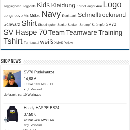
Logo
Kids
Kleidung
Jogginghose
Jogpants
Kordel
langer Arm
Navy
Schnelltrocknend
Longsleeve
Mütze
Mix
Rucksack
Shirt
Schwarz
SV70
Shootingshirt
Socke
Socken
Strumpf
Strümpfe
SV Haspe 70
Training
Team
Teamware
Tshirt
weiß
Turnbeutel
XMAS
Yellow
Shop News
SV70 Pudelmütze
14,98
€
Enthält 19% MwSt. DE
zzgl.
Versand
Lieferzeit: ca. 10 Werktage
Hoody HASPE BB24
37,50
€
Enthält 19% MwSt. DE
zzgl.
Versand