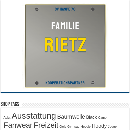
Shop Tags
Ausstattung
Baumwolle
Black
Adlut
Camp
Fanwear
Freizeit
Hoody
Gelb
Gymsac
Hoodie
Jogger