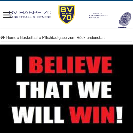
Home
»
Basketball
»
Pflichtaufgabe zum Rückrundenstart