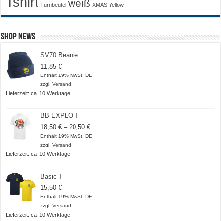
Tshirt
weiß
Turnbeutel
XMAS
Yellow
Shop News
SV70 Beanie
11,85
€
Enthält 19% MwSt. DE
zzgl.
Versand
Lieferzeit: ca. 10 Werktage
BB EXPLOIT
Preisspanne:
18,50
€
–
20,50
€
18,50 €
Enthält 19% MwSt. DE
bis
zzgl.
Versand
20,50 €
Lieferzeit: ca. 10 Werktage
Basic T
15,50
€
Enthält 19% MwSt. DE
zzgl.
Versand
Lieferzeit: ca. 10 Werktage