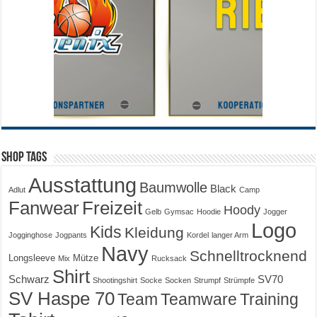
Shop Tags
Ausstattung
Baumwolle
Black
Adlut
Camp
Fanwear
Freizeit
Hoody
Gelb
Gymsac
Hoodie
Jogger
Logo
Kids
Kleidung
Jogginghose
Jogpants
Kordel
langer Arm
Navy
Schnelltrocknend
Longsleeve
Mütze
Mix
Rucksack
Shirt
Schwarz
SV70
Shootingshirt
Socke
Socken
Strumpf
Strümpfe
SV Haspe 70
Training
Team
Teamware