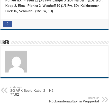
Punkte H5: Fresen 11 (5/6 Fw), Langer 3 (1D), Herpel 7 (1D), Wolf,
Koop 2, Rietz, Plonka 2, Westhoff 10 (1/1 Fw, 1D), Kalkbrenner,
Lück 16, Schmidt 6 (1/2 Fw, 1D)
Über
vorheriger
SG VFK Boele-Kabel 2 – H2
77:82
nächster
Rückrundenauftakt in Wuppertal