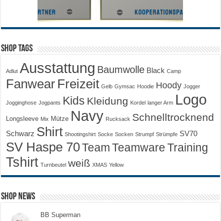
Shop Tags
Ausstattung
Baumwolle
Black
Adlut
Camp
Fanwear
Freizeit
Hoody
Gelb
Gymsac
Hoodie
Jogger
Logo
Kids
Kleidung
Jogginghose
Jogpants
Kordel
langer Arm
Navy
Schnelltrocknend
Longsleeve
Mütze
Mix
Rucksack
Shirt
Schwarz
SV70
Shootingshirt
Socke
Socken
Strumpf
Strümpfe
SV Haspe 70
Training
Team
Teamware
Tshirt
weiß
Turnbeutel
XMAS
Yellow
Shop News
BB Superman