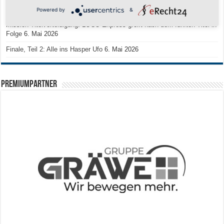
Zum Heimabschluss ein Ausrufezeichen
9. Mai 2026
Powered by
&
Mission Titelverteidigung: LOCO Express greift nach dem fünften Titel in
Folge
6. Mai 2026
Finale, Teil 2: Alle ins Hasper Ufo
6. Mai 2026
PREMIUMPARTNER