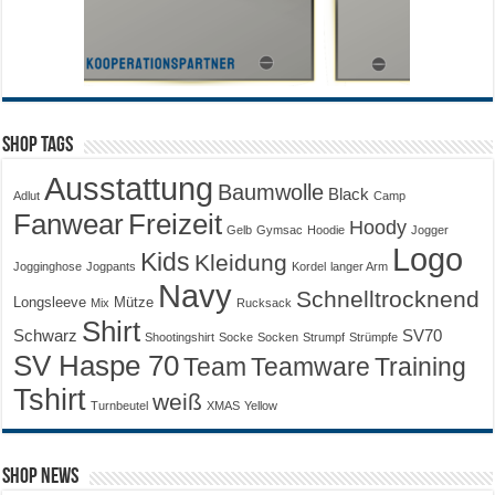
Shop Tags
Ausstattung
Baumwolle
Black
Adlut
Camp
Fanwear
Freizeit
Hoody
Gelb
Gymsac
Hoodie
Jogger
Logo
Kids
Kleidung
Jogginghose
Jogpants
Kordel
langer Arm
Navy
Schnelltrocknend
Longsleeve
Mütze
Mix
Rucksack
Shirt
Schwarz
SV70
Shootingshirt
Socke
Socken
Strumpf
Strümpfe
SV Haspe 70
Training
Team
Teamware
Tshirt
weiß
Turnbeutel
XMAS
Yellow
Shop News