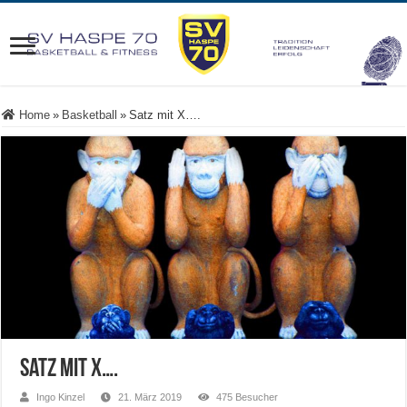
Home
»
Basketball
»
Satz mit X….
Satz mit X….
Ingo Kinzel
21. März 2019
475 Besucher