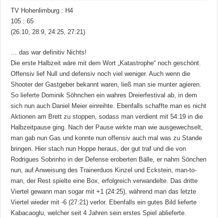
TV Hohenlimburg : H4
105 : 65
(26:10, 28:9, 24:25, 27:21)
… das war definitiv Nichts!
Die erste Halbzeit wäre mit dem Wort „Katastrophe“ noch geschönt.
Offensiv lief Null und defensiv noch viel weniger. Auch wenn die
Shooter der Gastgeber bekannt waren, ließ man sie munter agieren.
So lieferte Dominik Söhnchen ein wahres Dreierfestival ab, in dem
sich nun auch Daniel Meier einreihte. Ebenfalls schaffte man es nicht
Aktionen am Brett zu stoppen, sodass man verdient mit 54:19 in die
Halbzeitpause ging. Nach der Pause wirkte man wie ausgewechselt,
man gab nun Gas und konnte nun offensiv auch mal was zu Stande
bringen. Hier stach nun Hoppe heraus, der gut traf und die von
Rodrigues Sobrinho in der Defense eroberten Bälle, er nahm Sönchen
nun, auf Anweisung des Trainerduos Kinzel und Eckstein, man-to-
man, der Rest spielte eine Box, erfolgreich verwandelte. Das dritte
Viertel gewann man sogar mit +1 (24:25), während man das letzte
Viertel wieder mit -6 (27:21) verlor. Ebenfalls ein gutes Bild lieferte
Kabacaoglu, welcher seit 4 Jahren sein erstes Spiel ablieferte.