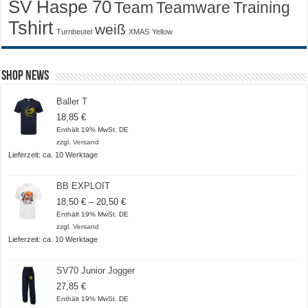
SV Haspe 70
Training
Team
Teamware
Tshirt
weiß
Turnbeutel
XMAS
Yellow
Shop News
Baller T
18,85
€
Enthält 19% MwSt. DE
zzgl.
Versand
Lieferzeit: ca. 10 Werktage
BB EXPLOIT
Preisspanne:
18,50
€
–
20,50
€
18,50 €
Enthält 19% MwSt. DE
bis
zzgl.
Versand
20,50 €
Lieferzeit: ca. 10 Werktage
SV70 Junior Jogger
27,85
€
Enthält 19% MwSt. DE