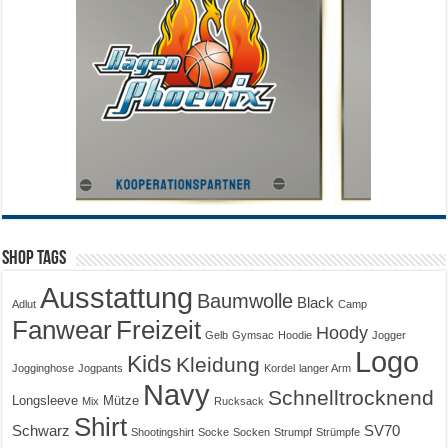
Shop Tags
Ausstattung
Baumwolle
Black
Adlut
Camp
Fanwear
Freizeit
Hoody
Gelb
Gymsac
Hoodie
Jogger
Logo
Kids
Kleidung
Jogginghose
Jogpants
Kordel
langer Arm
Navy
Schnelltrocknend
Longsleeve
Mütze
Mix
Rucksack
Shirt
Schwarz
SV70
Shootingshirt
Socke
Socken
Strumpf
Strümpfe