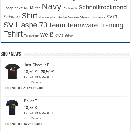
Navy
Schnelltrocknend
Longsleeve
Mütze
Mix
Rucksack
Shirt
Schwarz
SV70
Shootingshirt
Socke
Socken
Strumpf
Strümpfe
SV Haspe 70
Training
Team
Teamware
Tshirt
weiß
Turnbeutel
XMAS
Yellow
Shop News
Just Shoot It B
Preisspanne:
18,50
€
–
20,50
€
18,50 €
Enthält 19% MwSt. DE
bis
zzgl.
Versand
20,50 €
Lieferzeit: ca. 3-4 Werktage
Baller T
18,85
€
Enthält 19% MwSt. DE
zzgl.
Versand
Lieferzeit: ca. 10 Werktage