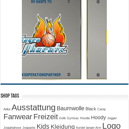
Shop Tags
Ausstattung
Baumwolle
Black
Adlut
Camp
Fanwear
Freizeit
Hoody
Gelb
Gymsac
Hoodie
Jogger
Logo
Kids
Kleidung
Jogginghose
Jogpants
Kordel
langer Arm