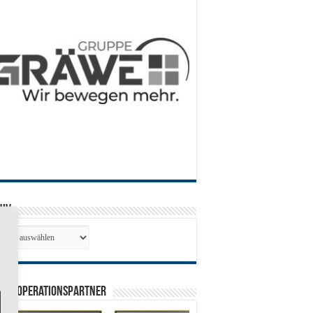
hiv
hiv
0 Kooperationspartner