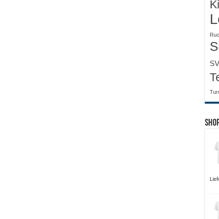
K
L
Ruc
S
SV
T
Tur
Sho
Lie