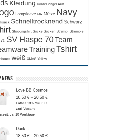
ids
Kleidung
Kordel
langer Arm
ogo
Navy
Longsleeve
Mütze
Mix
Schnelltrocknend
Schwarz
ksack
hirt
Shootingshirt
Socke
Socken
Strumpf
Strümpfe
SV Haspe 70
Team
70
Tshirt
Training
eamware
weiß
nbeutel
XMAS
Yellow
p News
Love BB Cosmos
Preisspanne:
18,50
€
–
20,50
€
18,50 €
Enthält 19% MwSt. DE
bis
zzgl.
Versand
20,50 €
ferzeit: ca. 10 Werktage
Dunk it
Preisspanne:
18,50
€
–
20,50
€