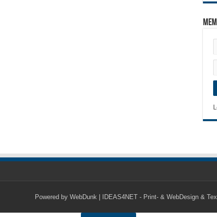
Mem
L
Powered by
WebDunk | IDEAS4NET - Print- & WebDesign & Tex