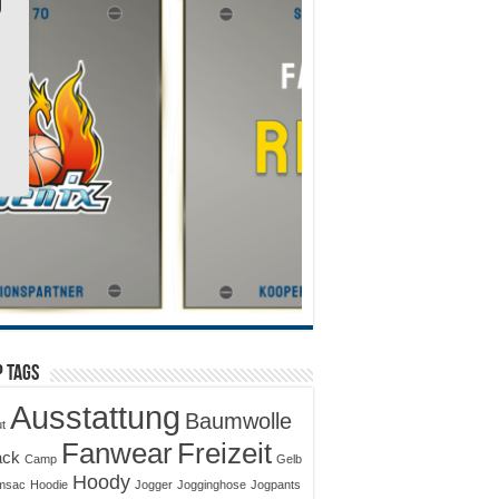
 Tags
Ausstattung
Baumwolle
ut
Fanwear
Freizeit
ack
Camp
Gelb
Hoody
msac
Hoodie
Jogger
Jogginghose
Jogpants