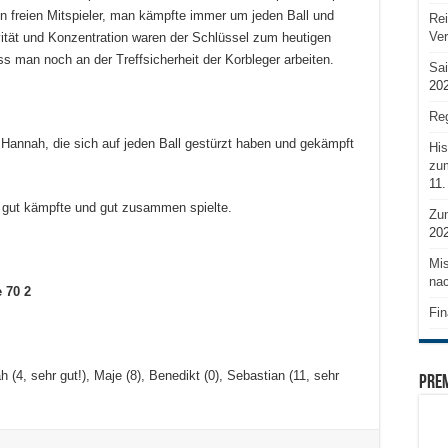
freien Mitspieler, man kämpfte immer um jeden Ball und
Rei
Ve
vität und Konzentration waren der Schlüssel zum heutigen
 man noch an der Treffsicherheit der Korbleger arbeiten.
Sai
20
Reg
Hannah, die sich auf jeden Ball gestürzt haben und gekämpft
His
zum
11.
gut kämpfte und gut zusammen spielte.
Zu
20
Mis
nac
 70 2
Fin
h (4, sehr gut!), Maje (8), Benedikt (0), Sebastian (11, sehr
PRE