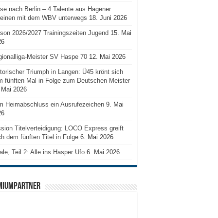
se nach Berlin – 4 Talente aus Hagener
reinen mit dem WBV unterwegs
18. Juni 2026
son 2026/2027 Trainingszeiten Jugend
15. Mai
26
ionalliga-Meister SV Haspe 70
12. Mai 2026
torischer Triumph in Langen: Ü45 krönt sich
 fünften Mal in Folge zum Deutschen Meister
 Mai 2026
m Heimabschluss ein Ausrufezeichen
9. Mai
26
sion Titelverteidigung: LOCO Express greift
h dem fünften Titel in Folge
6. Mai 2026
ale, Teil 2: Alle ins Hasper Ufo
6. Mai 2026
MIUMPARTNER