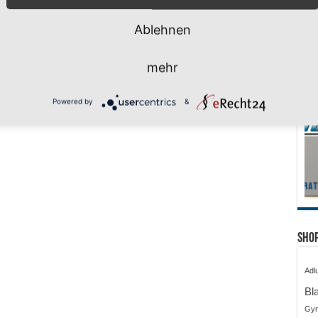
Ablehnen
huljahr geschafft –
ferien, wir kommen!
i 2026
mehr
Powered by
&
Shop
Adl
Bl
Gy