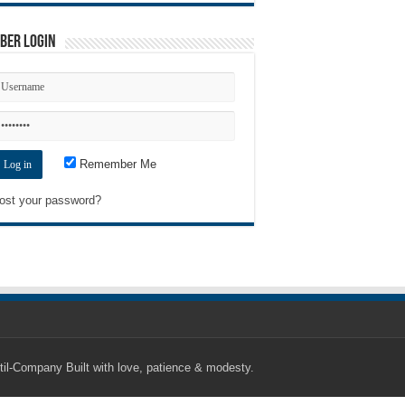
ber Login
Remember Me
ost your password?
til-Company
Built with love, patience & modesty.