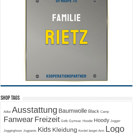
Shop Tags
Ausstattung
Baumwolle
Black
Adlut
Camp
Fanwear
Freizeit
Hoody
Gelb
Gymsac
Hoodie
Jogger
Logo
Kids
Kleidung
Jogginghose
Jogpants
Kordel
langer Arm