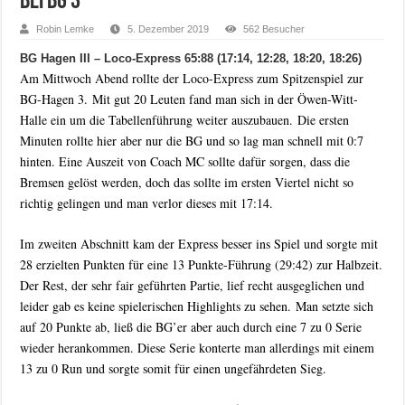
bei BG 3
Robin Lemke
5. Dezember 2019
562 Besucher
BG Hagen III – Loco-Express 65:88 (17:14, 12:28, 18:20, 18:26)
Am Mittwoch Abend rollte der Loco-Express zum Spitzenspiel zur
BG-Hagen 3. Mit gut 20 Leuten fand man sich in der Öwen-Witt-
Halle ein um die Tabellenführung weiter auszubauen. Die ersten
Minuten rollte hier aber nur die BG und so lag man schnell mit 0:7
hinten. Eine Auszeit von Coach MC sollte dafür sorgen, dass die
Bremsen gelöst werden, doch das sollte im ersten Viertel nicht so
richtig gelingen und man verlor dieses mit 17:14.
Im zweiten Abschnitt kam der Express besser ins Spiel und sorgte mit
28 erzielten Punkten für eine 13 Punkte-Führung (29:42) zur Halbzeit.
Der Rest, der sehr fair geführten Partie, lief recht ausgeglichen und
leider gab es keine spielerischen Highlights zu sehen. Man setzte sich
auf 20 Punkte ab, ließ die BG’er aber auch durch eine 7 zu 0 Serie
wieder herankommen. Diese Serie konterte man allerdings mit einem
13 zu 0 Run und sorgte somit für einen ungefährdeten Sieg.