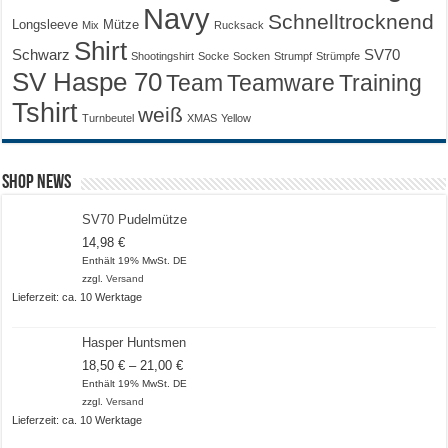
Navy
Schnelltrocknend
Longsleeve
Mütze
Mix
Rucksack
Shirt
Schwarz
SV70
Shootingshirt
Socke
Socken
Strumpf
Strümpfe
SV Haspe 70
Training
Team
Teamware
Tshirt
weiß
Turnbeutel
XMAS
Yellow
Shop News
SV70 Pudelmütze
14,98
€
Enthält 19% MwSt. DE
zzgl.
Versand
Lieferzeit: ca. 10 Werktage
Hasper Huntsmen
Preisspanne:
18,50
€
–
21,00
€
18,50 €
Enthält 19% MwSt. DE
bis
zzgl.
Versand
21,00 €
Lieferzeit: ca. 10 Werktage