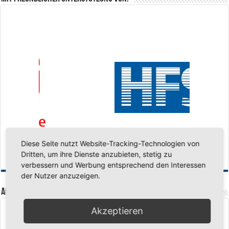
Diese Seite nutzt Website-Tracking-Technologien von
Dritten, um ihre Dienste anzubieten, stetig zu
verbessern und Werbung entsprechend den Interessen
der Nutzer anzuzeigen.
Aktuelle Beiträge
Akzeptieren
Senioren-Training in den Sommerferien – wir bleiben fit!
17. Juli 2026
Schuljahr geschafft – Sommerferien, wir kommen!
17. Juli 2026