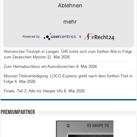
Ablehnen
Team LOCO Germany wird Vize-Europameister 2026
9. Juli 2026
Reise nach Berlin – 4 Talente aus Hagener Vereinen mit dem WBV
mehr
unterwegs
18. Juni 2026
Saison 2026/2027 Trainingszeiten Jugend
15. Mai 2026
Powered by
&
Regionalliga-Meister SV Haspe 70
12. Mai 2026
Historischer Triumph in Langen: Ü45 krönt sich zum fünften Mal in Folge
zum Deutschen Meister
11. Mai 2026
Zum Heimabschluss ein Ausrufezeichen
9. Mai 2026
Mission Titelverteidigung: LOCO Express greift nach dem fünften Titel in
Folge
6. Mai 2026
Finale, Teil 2: Alle ins Hasper Ufo
6. Mai 2026
PREMIUMPARTNER