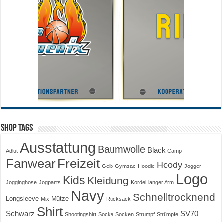
Shop Tags
Ausstattung
Baumwolle
Black
Adlut
Camp
Fanwear
Freizeit
Hoody
Gelb
Gymsac
Hoodie
Jogger
Logo
Kids
Kleidung
Jogginghose
Jogpants
Kordel
langer Arm
Navy
Schnelltrocknend
Longsleeve
Mütze
Mix
Rucksack
Shirt
Schwarz
SV70
Shootingshirt
Socke
Socken
Strumpf
Strümpfe