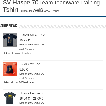
SV Haspe 70
Training
Team
Teamware
Tshirt
weiß
Turnbeutel
XMAS
Yellow
Shop News
POKALSIEGER '25
19,95
€
Enthält 19% MwSt. DE
zzgl.
Versand
Lieferzeit: sofort lieferbar
SV70 GymSac
8,90
€
Enthält 19% MwSt. DE
zzgl.
Versand
Lieferzeit: ca. 10 Werktage
Hasper Huntsmen
Preisspanne:
18,50
€
–
21,00
€
18,50 €
Enthält 19% MwSt. DE