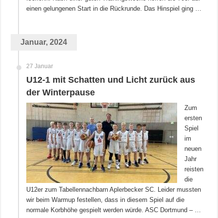
einen gelungenen Start in die Rückrunde. Das Hinspiel ging …
Januar, 2024
27 Januar
U12-1 mit Schatten und Licht zurück aus
der Winterpause
Zum
ersten
Spiel
im
neuen
Jahr
reisten
die
U12er zum Tabellennachbarn Aplerbecker SC. Leider mussten
wir beim Warmup festellen, dass in diesem Spiel auf die
normale Korbhöhe gespielt werden würde. ASC Dortmund – …