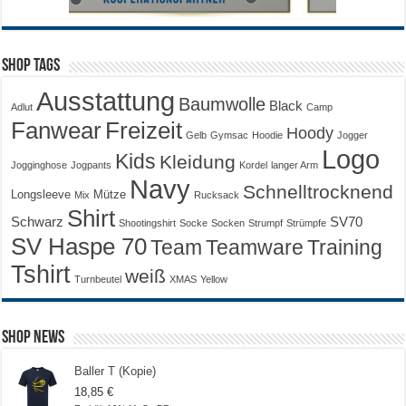
Shop Tags
Ausstattung
Baumwolle
Black
Adlut
Camp
Fanwear
Freizeit
Hoody
Gelb
Gymsac
Hoodie
Jogger
Logo
Kids
Kleidung
Jogginghose
Jogpants
Kordel
langer Arm
Navy
Schnelltrocknend
Longsleeve
Mütze
Mix
Rucksack
Shirt
Schwarz
SV70
Shootingshirt
Socke
Socken
Strumpf
Strümpfe
SV Haspe 70
Training
Team
Teamware
Tshirt
weiß
Turnbeutel
XMAS
Yellow
Shop News
Baller T (Kopie)
18,85
€