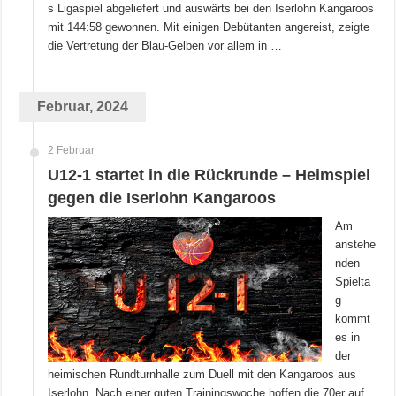
s Ligaspiel abgeliefert und auswärts bei den Iserlohn Kangaroos
mit 144:58 gewonnen. Mit einigen Debütanten angereist, zeigte
die Vertretung der Blau-Gelben vor allem in …
Februar, 2024
2 Februar
U12-1 startet in die Rückrunde – Heimspiel
gegen die Iserlohn Kangaroos
Am
anstehe
nden
Spielta
g
kommt
es in
der
heimischen Rundturnhalle zum Duell mit den Kangaroos aus
Iserlohn. Nach einer guten Trainingswoche hoffen die 70er auf