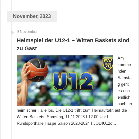
November, 2023
9 November
Heimspiel der U12-1 – Witten Baskets sind
zu Gast
Am
komme
nden
Samsta
g geht
es nun
endlich
auch in
heimischer Halle los. Die U12-1 trifft zum Heimauftakt auf die
Witten Baskets. Samstag, 11.11.2023 I 12:00 Uhr I
Rundsporthalle Haspe Saison 2023-2024 I JOL4U12o …