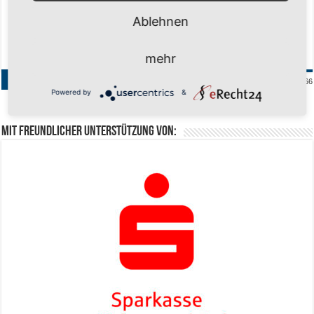
TV Hohenlimburg 2 – H5 48:53
Ablehnen
mehr
1
2
3
4
5
»
10
20
30
...
Page 1 of 66
Powered by
&
Last »
Mit freundlicher Unterstützung von: