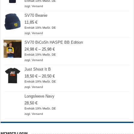
Enthält 19% MwSt. DE
zzgl.
Versand
SV70 Beanie
11,85
€
Enthält 19% MwSt. DE
zzgl.
Versand
SV70 BiCoSh HASPE BB Edition
Preisspanne:
24,98
€
–
25,98
€
24,98 €
Enthält 19% MwSt. DE
bis
zzgl.
Versand
25,98 €
Just Shoot It B
Preisspanne:
18,50
€
–
20,50
€
18,50 €
Enthält 19% MwSt. DE
bis
zzgl.
Versand
20,50 €
Longsleeve Navy
28,50
€
Enthält 19% MwSt. DE
zzgl.
Versand