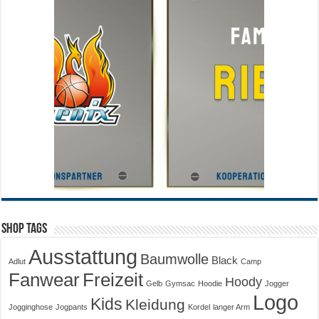
Shop Tags
Ausstattung
Baumwolle
Black
Adlut
Camp
Fanwear
Freizeit
Hoody
Gelb
Gymsac
Hoodie
Jogger
Logo
Kids
Kleidung
Jogginghose
Jogpants
Kordel
langer Arm