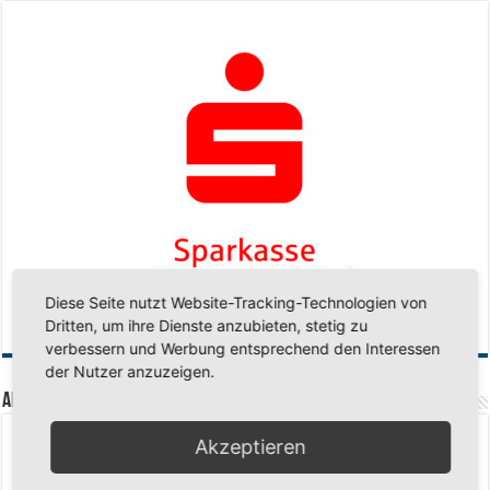
Diese Seite nutzt Website-Tracking-Technologien von
Dritten, um ihre Dienste anzubieten, stetig zu
verbessern und Werbung entsprechend den Interessen
der Nutzer anzuzeigen.
Aktuelle Beiträge
Senioren-Training in den Sommerferien – wir bleiben fit!
17. Juli 2026
Akzeptieren
Schuljahr geschafft – Sommerferien, wir kommen!
17. Juli 2026