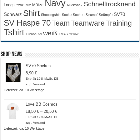
Navy
Schnelltrocknend
Longsleeve
Mütze
Mix
Rucksack
Shirt
Schwarz
SV70
Shootingshirt
Socke
Socken
Strumpf
Strümpfe
SV Haspe 70
Training
Team
Teamware
Tshirt
weiß
Turnbeutel
XMAS
Yellow
Shop News
SV70 Socken
8,90
€
Enthält 19% MwSt. DE
zzgl.
Versand
Lieferzeit: ca. 10 Werktage
Love BB Cosmos
Preisspanne:
18,50
€
–
20,50
€
18,50 €
Enthält 19% MwSt. DE
bis
zzgl.
Versand
20,50 €
Lieferzeit: ca. 10 Werktage