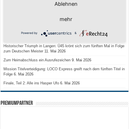
Ablehnen
Team LOCO Germany wird Vize-Europameister 2026
9. Juli 2026
Reise nach Berlin – 4 Talente aus Hagener Vereinen mit dem WBV
mehr
unterwegs
18. Juni 2026
Saison 2026/2027 Trainingszeiten Jugend
15. Mai 2026
Powered by
&
Regionalliga-Meister SV Haspe 70
12. Mai 2026
Historischer Triumph in Langen: Ü45 krönt sich zum fünften Mal in Folge
zum Deutschen Meister
11. Mai 2026
Zum Heimabschluss ein Ausrufezeichen
9. Mai 2026
Mission Titelverteidigung: LOCO Express greift nach dem fünften Titel in
Folge
6. Mai 2026
Finale, Teil 2: Alle ins Hasper Ufo
6. Mai 2026
PREMIUMPARTNER