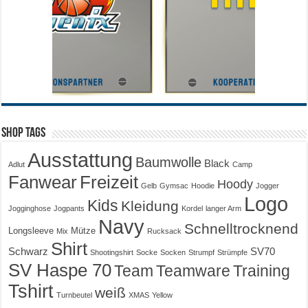
Shop Tags
Ausstattung
Baumwolle
Black
Adlut
Camp
Fanwear
Freizeit
Hoody
Gelb
Gymsac
Hoodie
Jogger
Logo
Kids
Kleidung
Jogginghose
Jogpants
Kordel
langer Arm
Navy
Schnelltrocknend
Longsleeve
Mütze
Mix
Rucksack
Shirt
Schwarz
SV70
Shootingshirt
Socke
Socken
Strumpf
Strümpfe
SV Haspe 70
Training
Team
Teamware
Tshirt
weiß
Turnbeutel
XMAS
Yellow