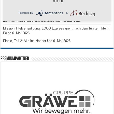
mehr
Regionalliga-Meister SV Haspe 70
12. Mai 2026
Historischer Triumph in Langen: Ü45 krönt sich zum fünften Mal in Folge
zum Deutschen Meister
11. Mai 2026
Powered by
&
Zum Heimabschluss ein Ausrufezeichen
9. Mai 2026
Mission Titelverteidigung: LOCO Express greift nach dem fünften Titel in
Folge
6. Mai 2026
Finale, Teil 2: Alle ins Hasper Ufo
6. Mai 2026
PREMIUMPARTNER