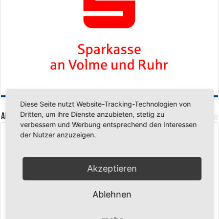
Diese Seite nutzt Website-Tracking-Technologien von
Dritten, um ihre Dienste anzubieten, stetig zu
Aktuelle Beiträge
verbessern und Werbung entsprechend den Interessen
der Nutzer anzuzeigen.
Senioren-Training in den Sommerferien – wir bleiben fit!
17. Juli 2026
Schuljahr geschafft – Sommerferien, wir kommen!
17. Juli 2026
Team LOCO Germany wird Vize-Europameister 2026
9. Juli 2026
Akzeptieren
Reise nach Berlin – 4 Talente aus Hagener Vereinen mit dem WBV
unterwegs
18. Juni 2026
Ablehnen
Saison 2026/2027 Trainingszeiten Jugend
15. Mai 2026