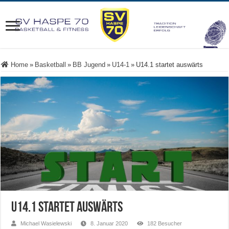
Home
»
Basketball
»
BB Jugend
»
U14-1
»
U14.1 startet auswärts
U14.1 startet auswärts
Michael Wasielewski
8. Januar 2020
182 Besucher