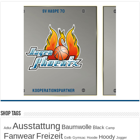
Shop Tags
Ausstattung
Baumwolle
Black
Adlut
Camp
Fanwear
Freizeit
Hoody
Gelb
Gymsac
Hoodie
Jogger