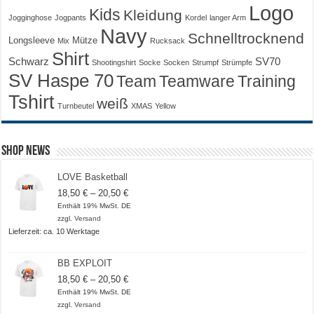
Logo
Kids
Kleidung
Jogginghose
Jogpants
Kordel
langer Arm
Navy
Schnelltrocknend
Longsleeve
Mütze
Mix
Rucksack
Shirt
Schwarz
SV70
Shootingshirt
Socke
Socken
Strumpf
Strümpfe
SV Haspe 70
Training
Team
Teamware
Tshirt
weiß
Turnbeutel
XMAS
Yellow
Shop News
LOVE Basketball
Preisspanne:
18,50
€
–
20,50
€
18,50 €
Enthält 19% MwSt. DE
bis
zzgl.
Versand
20,50 €
Lieferzeit: ca. 10 Werktage
BB EXPLOIT
Preisspanne:
18,50
€
–
20,50
€
18,50 €
Enthält 19% MwSt. DE
bis
zzgl.
Versand